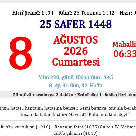
Hicrî Şemsî:
1404
Rûmî:
26 Temmuz 1442
Hızır:
25 SAFER 1448
8
AĞUSTOS
Mahallî
2026
06:3
Cumartesi
Yılın 220. günü, Kalan Gün : 145
8. Ay, 31 Gün, 32. Hafta
Gündüzün kısalması 2 dakika - Ezânî sâat 1 dakika ileri alını
imin hatası, kaptanın hatasına benzer. Gemi batınca, onunla bera
insan da batar. İmâm-ı Mâverdî “Rahmetullahi aleyh”
itlis’in kurtuluşu (1916) - Revan’ın fethi (1635) Sultan IV. Mehm
taht’a çıkması (1648)