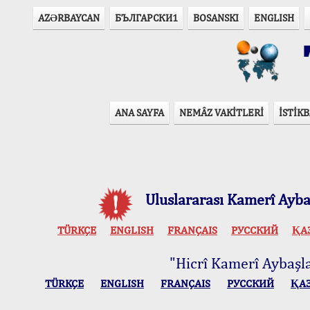
AZӘRBAYCAN
БЪЛГАРСКИ1
BOSANSKI
ENGLISH
T
ANA SAYFA
NEMÂZ VAKİTLERİ
İSTİKB
Uluslararası Kamerî Aybaş
TÜRKÇE
ENGLISH
FRANÇAIS
РУССКИЙ
ҚА
"Hicrî Kamerî Aybaşlar
TÜRKÇE
ENGLISH
FRANÇAIS
РУССКИЙ
ҚА