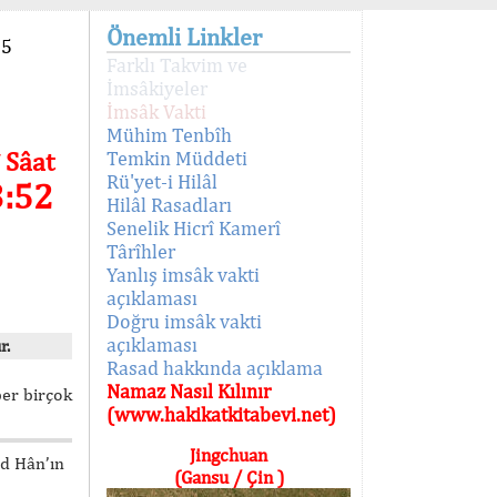
Önemli Linkler
95
Farklı Takvim ve
İmsâkiyeler
İmsâk Vakti
Mühim Tenbîh
 Sâat
Temkin Müddeti
Rü'yet-i Hilâl
3:52
Hilâl Rasadları
Senelik Hicrî Kamerî
Târîhler
Yanlış imsâk vakti
açıklaması
Doğru imsâk vakti
açıklaması
r.
Rasad hakkında açıklama
Namaz Nasıl Kılınır
ber birçok
(www.hakikatkitabevi.net)
Jingchuan
ed Hân’ın
(Gansu / Çin )