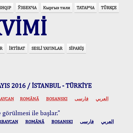
SHQIP
ЎЗБЕКЧА
Кыргыз тили
ТАТАРЧА
TÜRKÇE
VİMİ
R
İRTİBAT
SESLİ YAYINLAR
SİPARİŞ
 MAYIS 2016 / İSTANBUL - TÜRKİYE
AYCAN
ROMÂNĂ
BOSANSKI
فارسی
العربي
 görülmesi ile başlar."
RBAYCAN
ROMÂNĂ
BOSANSKI
فارسی
العربي