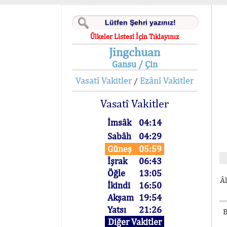
Ülkeler Listesi İçin Tıklayınız
Jingchuan
Gansu / Çin
Vasatî Vakitler
Ezânî Vakitler
/
Vasatî Vakitler
İmsâk
04:14
Sabâh
04:29
Güneş
05:59
İşrak
06:43
Öğle
13:05
Âl
İkindi
16:50
Akşam
19:54
Yatsı
21:26
B
Diğer Vakitler