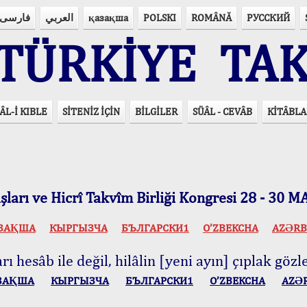
فارسی
العربي
қазақша
POLSKI
ROMÂNĂ
РУССКИЙ
ÜRKİYE TAK
ÂL-İ KIBLE
SİTENİZ İÇİN
BİLGİLER
SÜÂL - CEVÂB
KİTÂBLA
15 Lisânda Namaz Vakitleri
İmsâk Vakti Hakkında Mühim Açıklama !..
Vakitlerimiz Son Teknoloji Hesâbıdır
ları ve Hicrî Takvîm Birliği Kongresi 28 - 30
ЗАҚША
КЫPГЫЗЧA
БЪЛГАРСКИ1
O’ZBEKCHA
AZӘRB
ı hesâb ile değil, hilâlin [yeni ayın] çıplak gözle
ЗАҚША
КЫPГЫЗЧA
БЪЛГАРСКИ1
O’ZBEKCHA
AZӘ