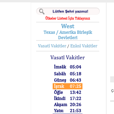
Ülkeler Listesi İçin Tıklayınız
West
Texas / Amerika Birleşik
Devletleri
Vasatî Vakitler
Ezânî Vakitler
/
Vasatî Vakitler
İmsâk
05:04
Sabâh
05:18
Güneş
06:43
İşrak
07:25
Ç
Öğle
13:42
İkindi
17:22
Akşam
20:26
Yatsı
21:53