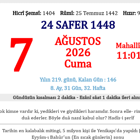
Hicrî Şemsî:
1404
Rûmî:
25 Temmuz 1442
Hızır:
24 SAFER 1448
7
AĞUSTOS
Mahallî
2026
11:0
Cuma
Yılın 219. günü, Kalan Gün : 146
8. Ay, 31 Gün, 32. Hafta
Gündüzün kısalması 2 dakika - Ezânî sâat 1 dakika ileri alını
ok kimse vardır ki, yedikleri ve giydikleri haramdır. Sonra elle- rin
duâ ederler. Böyle duâ nasıl kabul olur? Hadîs-i şerîf
Tarihin en kalabalık mitingi, 5 milyon kişi ile Yenikapı’da yapıldı
Eyyâm-ı Bahûr’un (En sıcak günlerin) sonu