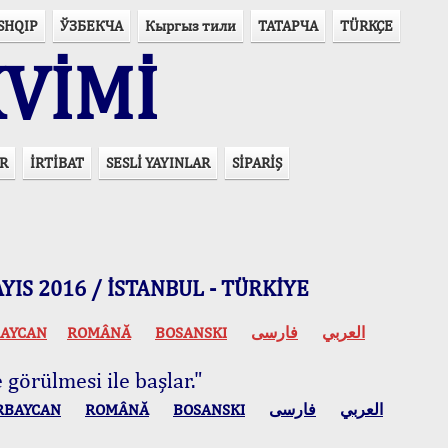
SHQIP
ЎЗБЕКЧА
Кыргыз тили
ТАТАРЧА
TÜRKÇE
VİMİ
R
İRTİBAT
SESLİ YAYINLAR
SİPARİŞ
 MAYIS 2016 / İSTANBUL - TÜRKİYE
AYCAN
ROMÂNĂ
BOSANSKI
فارسی
العربي
 görülmesi ile başlar."
RBAYCAN
ROMÂNĂ
BOSANSKI
فارسی
العربي