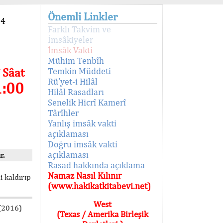
Önemli Linkler
94
Farklı Takvim ve
İmsâkiyeler
İmsâk Vakti
Mühim Tenbîh
 Sâat
Temkin Müddeti
Rü'yet-i Hilâl
1:00
Hilâl Rasadları
Senelik Hicrî Kamerî
Târîhler
Yanlış imsâk vakti
açıklaması
Doğru imsâk vakti
açıklaması
r.
Rasad hakkında açıklama
Namaz Nasıl Kılınır
i kaldırıp
(www.hakikatkitabevi.net)
West
 (2016)
(Texas / Amerika Birleşik