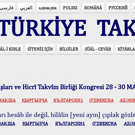
فارسی
العربي
қазақша
POLSKI
ROMÂNĂ
РУССКИЙ
ÜRKİYE TAK
ÂL-İ KIBLE
SİTENİZ İÇİN
BİLGİLER
SÜÂL - CEVÂB
KİTÂBLA
15 Lisânda Namaz Vakitleri
İmsâk Vakti Hakkında Mühim Açıklama !..
Vakitlerimiz Son Teknoloji Hesâbıdır
ları ve Hicrî Takvîm Birliği Kongresi 28 - 30
ЗАҚША
КЫPГЫЗЧA
БЪЛГАРСКИ1
O’ZBEKCHA
AZӘRB
ı hesâb ile değil, hilâlin [yeni ayın] çıplak gözle
ЗАҚША
КЫPГЫЗЧA
БЪЛГАРСКИ1
O’ZBEKCHA
AZӘ