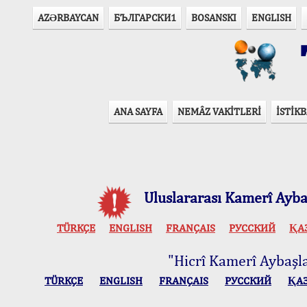
AZӘRBAYCAN
БЪЛГАРСКИ1
BOSANSKI
ENGLISH
T
ANA SAYFA
NEMÂZ VAKİTLERİ
İSTİKB
Uluslararası Kamerî Aybaş
TÜRKÇE
ENGLISH
FRANÇAIS
РУССКИЙ
ҚА
"Hicrî Kamerî Aybaşlar
TÜRKÇE
ENGLISH
FRANÇAIS
РУССКИЙ
ҚА