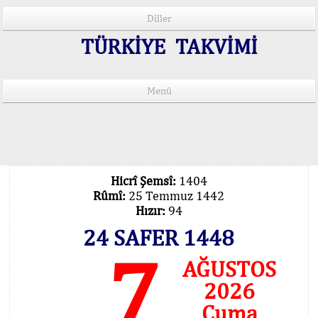
Diller
TÜRKİYE TAKVİMİ
Menü
15 Lisânda Namaz Vakitleri
İmsâk Vakti Hakkında Mühim Açıklama !..
Vakitlerimiz Son Teknoloji Hesâbıdır
Hicrî Şemsî:
1404
Rûmî:
25 Temmuz 1442
Hızır:
94
24 SAFER 1448
7
AĞUSTOS
2026
Cuma