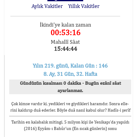
Aylık Vakitler
Yıllık Vakitler
İkindi'ye kalan zaman
00:53:16
Mahallî Sâat
15:44:44
Yılın 219. günü, Kalan Gün : 146
8. Ay, 31 Gün, 32. Hafta
Gündüzün kısalması 0 dakika - Bugün ezânî sâat
ayarlanmaz.
Çok kimse vardır ki, yedikleri ve giydikleri haramdır. Sonra elle-
rini kaldırıp duâ ederler. Böyle duâ nasıl kabul olur? Hadîs-i şerîf
Tarihin en kalabalık mitingi, 5 milyon kişi ile Yenikapı’da yapıldı
(2016) Eyyâm-ı Bahûr’un (En sıcak günlerin) sonu