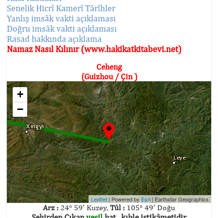
Senelik Hicrî Kamerî Târîhler
Yanlış imsâk vakti açıklaması
Doğru imsâk vakti açıklaması
Rasad hakkında açıklama
Namaz Nasıl Kılınır (www.hakikatkitabevi.net)
Ceheng
(Guizhou / Çin )
+
−
Leaflet
| Powered by
Esri
|
Earthstar Geographics
Arz :
24° 59' Kuzey,
Tûl :
105° 49' Doğu
Şehirden Çıkan
yeşil
hat , kıble istikâmetidir.