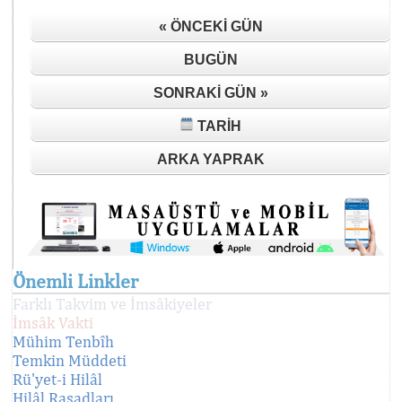
« ÖNCEKI GÜN
BUGÜN
SONRAKI GÜN »
TARIH
ARKA YAPRAK
Önemli Linkler
Farklı Takvim ve İmsâkiyeler
İmsâk Vakti
Mühim Tenbîh
Temkin Müddeti
Rü'yet-i Hilâl
Hilâl Rasadları