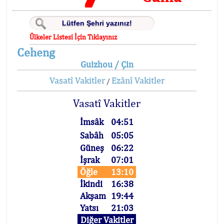
Ülkeler Listesi İçin Tıklayınız
Ceheng
Guizhou / Çin
Vasatî Vakitler
Ezânî Vakitler
/
Vasatî Vakitler
İmsâk
04:51
Sabâh
05:05
Güneş
06:22
İşrak
07:01
Öğle
13:10
İkindi
16:38
Akşam
19:44
Yatsı
21:03
Diğer Vakitler