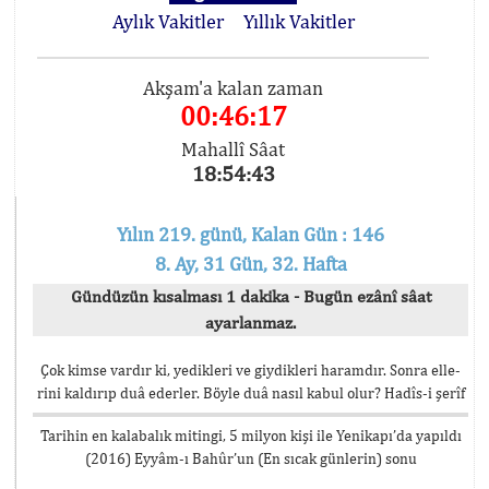
Aylık Vakitler
Yıllık Vakitler
Akşam'a kalan zaman
00:46:17
Mahallî Sâat
18:54:43
Yılın 219. günü, Kalan Gün : 146
8. Ay, 31 Gün, 32. Hafta
Gündüzün kısalması 1 dakika - Bugün ezânî sâat
ayarlanmaz.
Çok kimse vardır ki, yedikleri ve giydikleri haramdır. Sonra elle-
rini kaldırıp duâ ederler. Böyle duâ nasıl kabul olur? Hadîs-i şerîf
Tarihin en kalabalık mitingi, 5 milyon kişi ile Yenikapı’da yapıldı
(2016) Eyyâm-ı Bahûr’un (En sıcak günlerin) sonu