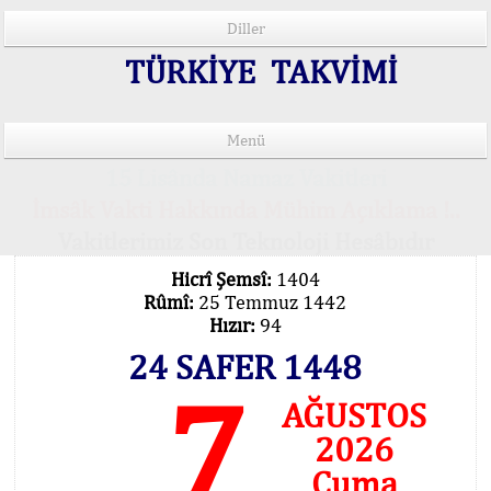
Diller
TÜRKİYE TAKVİMİ
Menü
15 Lisânda Namaz Vakitleri
İmsâk Vakti Hakkında Mühim Açıklama !..
Vakitlerimiz Son Teknoloji Hesâbıdır
Hicrî Şemsî:
1404
Rûmî:
25 Temmuz 1442
Hızır:
94
24 SAFER 1448
7
AĞUSTOS
2026
Cuma