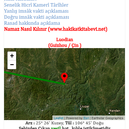
Senelik Hicrî Kamerî Târîhler
Yanlış imsâk vakti açıklaması
Doğru imsâk vakti açıklaması
Rasad hakkında açıklama
Namaz Nasıl Kılınır (www.hakikatkitabevi.net)
Luodian
(Guizhou / Çin )
+
−
Leaflet
| Powered by
Esri
|
Earthstar Geographics
Arz :
25° 26' Kuzey,
Tûl :
106° 45' Doğu
Şehirden Çıkan
yeşil
hat , kıble istikâmetidir.