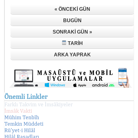
« ÖNCEKI GÜN
BUGÜN
SONRAKI GÜN »
TARIH
ARKA YAPRAK
Önemli Linkler
Farklı Takvim ve İmsâkiyeler
İmsâk Vakti
Mühim Tenbîh
Temkin Müddeti
Rü'yet-i Hilâl
Hilâl Rasadları