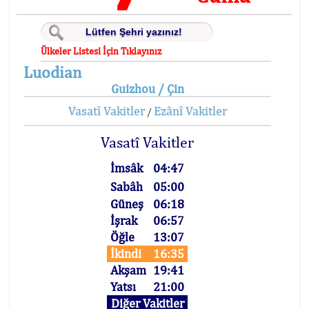
Ülkeler Listesi İçin Tıklayınız
Luodian
Guizhou / Çin
Vasatî Vakitler
Ezânî Vakitler
/
Vasatî Vakitler
İmsâk
04:47
Sabâh
05:00
Güneş
06:18
İşrak
06:57
Öğle
13:07
İkindi
16:35
Akşam
19:41
Yatsı
21:00
Diğer Vakitler