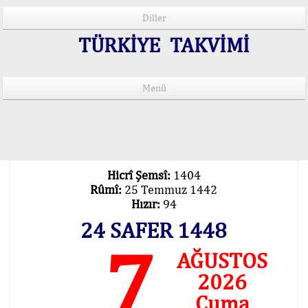
Diller
TÜRKİYE TAKVİMİ
Menü
15 Lisânda Namaz Vakitleri
İmsâk Vakti Hakkında Mühim Açıklama !..
Vakitlerimiz Son Teknoloji Hesâbıdır
Hicrî Şemsî:
1404
Rûmî:
25 Temmuz 1442
Hızır:
94
24 SAFER 1448
7
AĞUSTOS
2026
Cuma