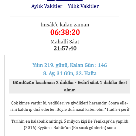
Aylık Vakitler
Yıllık Vakitler
İmsâk'e kalan zaman
06:38:20
Mahallî Sâat
21:57:40
Yılın 219. günü, Kalan Gün : 146
8. Ay, 31 Gün, 32. Hafta
Gündüzün kısalması 2 dakika - Ezânî sâat 1 dakika ileri
alınır.
Çok kimse vardır ki, yedikleri ve giydikleri haramdır. Sonra elle-
rini kaldırıp duâ ederler. Böyle duâ nasıl kabul olur? Hadîs-i şerîf
Tarihin en kalabalık mitingi, 5 milyon kişi ile Yenikapı’da yapıldı
(2016) Eyyâm-ı Bahûr’un (En sıcak günlerin) sonu