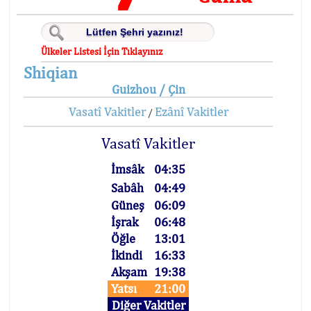
Ülkeler Listesi İçin Tıklayınız
Shiqian
Guizhou / Çin
Vasatî Vakitler
Ezânî Vakitler
/
Vasatî Vakitler
İmsâk
04:35
Sabâh
04:49
Güneş
06:09
İşrak
06:48
Öğle
13:01
İkindi
16:33
Akşam
19:38
Yatsı
21:00
Diğer Vakitler