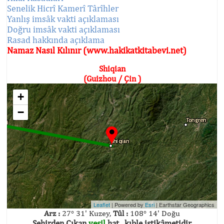
Senelik Hicrî Kamerî Târîhler
Yanlış imsâk vakti açıklaması
Doğru imsâk vakti açıklaması
Rasad hakkında açıklama
Namaz Nasıl Kılınır (www.hakikatkitabevi.net)
Shiqian
(Guizhou / Çin )
+
−
Leaflet
| Powered by
Esri
|
Earthstar Geographics
Arz :
27° 31' Kuzey,
Tûl :
108° 14' Doğu
Şehirden Çıkan
yeşil
hat , kıble istikâmetidir.