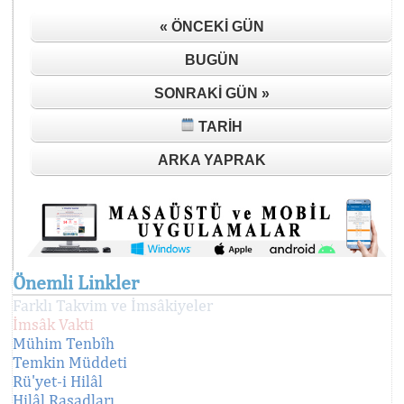
« ÖNCEKI GÜN
BUGÜN
SONRAKI GÜN »
TARIH
ARKA YAPRAK
Önemli Linkler
Farklı Takvim ve İmsâkiyeler
İmsâk Vakti
Mühim Tenbîh
Temkin Müddeti
Rü'yet-i Hilâl
Hilâl Rasadları