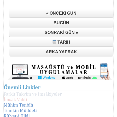
« ÖNCEKI GÜN
BUGÜN
SONRAKI GÜN »
TARIH
ARKA YAPRAK
Önemli Linkler
Farklı Takvim ve İmsâkiyeler
İmsâk Vakti
Mühim Tenbîh
Temkin Müddeti
Rü'yet-i Hilâl