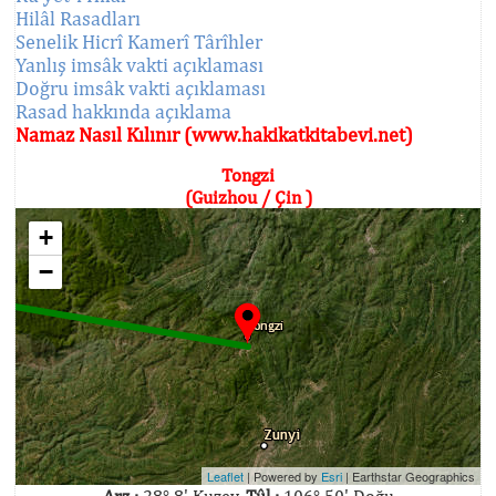
Hilâl Rasadları
Senelik Hicrî Kamerî Târîhler
Yanlış imsâk vakti açıklaması
Doğru imsâk vakti açıklaması
Rasad hakkında açıklama
Namaz Nasıl Kılınır (www.hakikatkitabevi.net)
Tongzi
(Guizhou / Çin )
+
−
Leaflet
| Powered by
Esri
|
Earthstar Geographics
Arz :
28° 8' Kuzey,
Tûl :
106° 50' Doğu