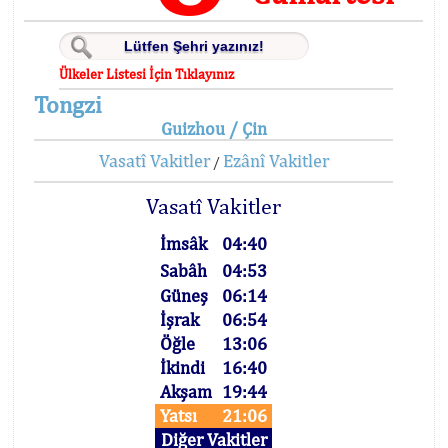
Ülkeler Listesi İçin Tıklayınız
Tongzi
Guizhou / Çin
Vasatî Vakitler
Ezânî Vakitler
/
Vasatî Vakitler
İmsâk
04:40
Sabâh
04:53
Güneş
06:14
İşrak
06:54
Öğle
13:06
İkindi
16:40
Akşam
19:44
Yatsı
21:06
Diğer Vakitler