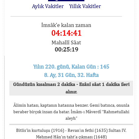
Aylık Vakitler
Yıllık Vakitler
İmsâk'e kalan zaman
04:14:41
Mahallî Sâat
00:25:19
Yılın 220. günü, Kalan Gün : 145
8. Ay, 31 Gün, 32. Hafta
Gündüzün kısalması 2 dakika - Ezânî sâat 1 dakika ileri
alınır.
Âlimin hatası, kaptanın hatasına benzer. Gemi batınca, onunla
beraber birçok insan da batar. İmâm-ı Mâverdî “Rahmetullahi
aleyh”
Bitlis’in kurtuluşu (1916) - Revan’ın fethi (1635) Sultan IV.
Mehmed Hân’ın taht’a çıkması (1648)