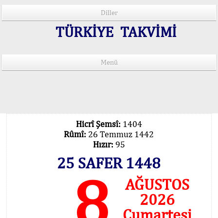
Diller
TÜRKİYE TAKVİMİ
Menü
15 Lisânda Namaz Vakitleri
İmsâk Vakti Hakkında Mühim Açıklama !..
Vakitlerimiz Son Teknoloji Hesâbıdır
Hicrî Şemsî:
1404
Rûmî:
26 Temmuz 1442
Hızır:
95
25 SAFER 1448
8
AĞUSTOS
2026
Cumartesi