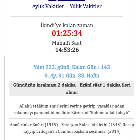
Aylık Vakitler
Yıllık Vakitler
İkindi'ye kalan zaman
01:25:34
Mahallî Sâat
14:53:26
Yılın 222. günü, Kalan Gün : 143
8. Ay, 31 Gün, 33. Hafta
Gündüzün kısalması 2 dakika - Ezânî sâat 1 dakika ileri
alınır.
Allahü teâlânın emirlerini yerine getirip, yasaklarından
sakınmayı ganîmet bilmelidir. Kâzerûnî “Rahmetullahi aleyh”
Anafartalar Zaferi (1915) - Estergon Kalesi’nin fethi (1543) Recep
Tayyip Erdoğan’ın Cumhurbaşkanı seçilmesi (2014)