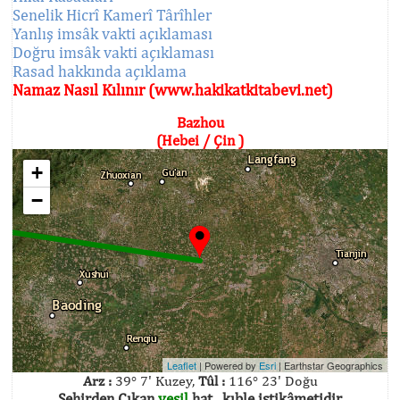
Senelik Hicrî Kamerî Târîhler
Yanlış imsâk vakti açıklaması
Doğru imsâk vakti açıklaması
Rasad hakkında açıklama
Namaz Nasıl Kılınır (www.hakikatkitabevi.net)
Bazhou
(Hebei / Çin )
+
−
Leaflet
| Powered by
Esri
|
Earthstar Geographics
Arz :
39° 7' Kuzey,
Tûl :
116° 23' Doğu
Şehirden Çıkan
yeşil
hat , kıble istikâmetidir.