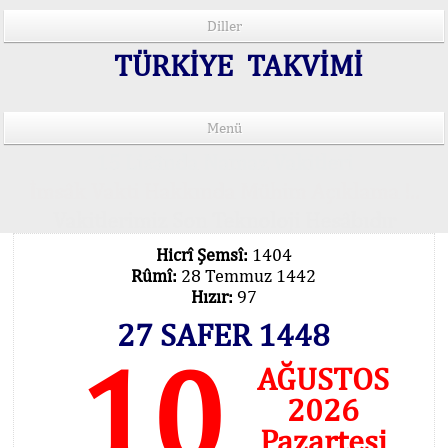
Diller
TÜRKİYE TAKVİMİ
Menü
15 Lisânda Namaz Vakitleri
İmsâk Vakti Hakkında Mühim Açıklama !..
Vakitlerimiz Son Teknoloji Hesâbıdır
Hicrî Şemsî:
1404
Rûmî:
28 Temmuz 1442
Hızır:
97
27 SAFER 1448
10
AĞUSTOS
2026
Pazartesi