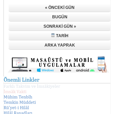
« ÖNCEKI GÜN
BUGÜN
SONRAKI GÜN »
TARIH
ARKA YAPRAK
Önemli Linkler
Farklı Takvim ve İmsâkiyeler
İmsâk Vakti
Mühim Tenbîh
Temkin Müddeti
Rü'yet-i Hilâl
Hilâl Rasadları