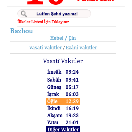
Ülkeler Listesi İçin Tıklayınız
Bazhou
Hebei / Çin
Vasatî Vakitler
Ezânî Vakitler
/
Vasatî Vakitler
İmsâk
03:24
Sabâh
03:41
Güneş
05:17
İşrak
06:03
Öğle
12:29
İkindi
16:19
Akşam
19:23
Yatsı
21:01
Diğer Vakitler