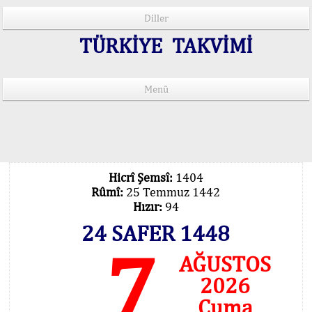
Diller
TÜRKİYE TAKVİMİ
Menü
15 Lisânda Namaz Vakitleri
İmsâk Vakti Hakkında Mühim Açıklama !..
Vakitlerimiz Son Teknoloji Hesâbıdır
Hicrî Şemsî:
1404
Rûmî:
25 Temmuz 1442
Hızır:
94
24 SAFER 1448
7
AĞUSTOS
2026
Cuma