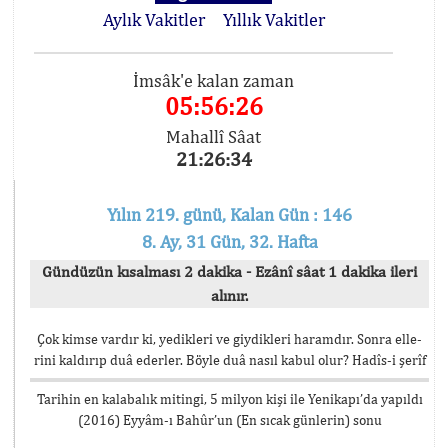
Aylık Vakitler
Yıllık Vakitler
İmsâk'e kalan zaman
05:56:26
Mahallî Sâat
21:26:34
Yılın 219. günü, Kalan Gün : 146
8. Ay, 31 Gün, 32. Hafta
Gündüzün kısalması 2 dakika - Ezânî sâat 1 dakika ileri
alınır.
Çok kimse vardır ki, yedikleri ve giydikleri haramdır. Sonra elle-
rini kaldırıp duâ ederler. Böyle duâ nasıl kabul olur? Hadîs-i şerîf
Tarihin en kalabalık mitingi, 5 milyon kişi ile Yenikapı’da yapıldı
(2016) Eyyâm-ı Bahûr’un (En sıcak günlerin) sonu