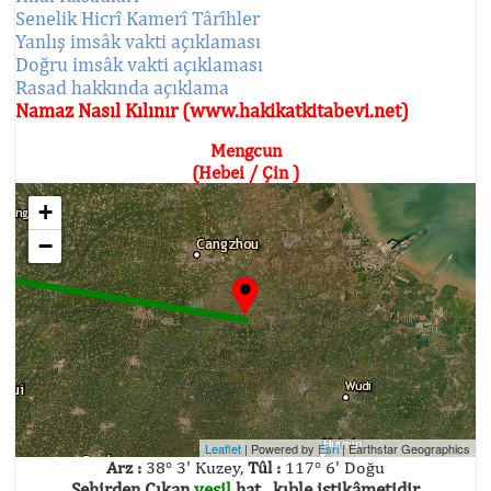
Senelik Hicrî Kamerî Târîhler
Yanlış imsâk vakti açıklaması
Doğru imsâk vakti açıklaması
Rasad hakkında açıklama
Namaz Nasıl Kılınır (www.hakikatkitabevi.net)
Mengcun
(Hebei / Çin )
+
−
Leaflet
| Powered by
Esri
|
Earthstar Geographics
Arz :
38° 3' Kuzey,
Tûl :
117° 6' Doğu
Şehirden Çıkan
yeşil
hat , kıble istikâmetidir.