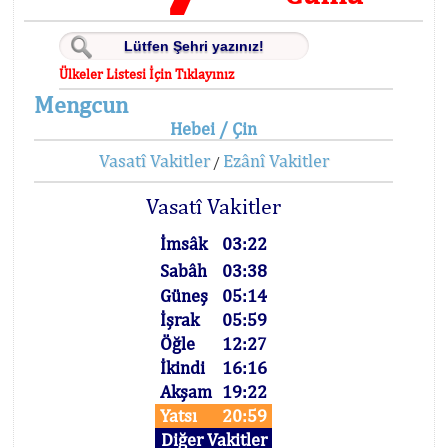
Ülkeler Listesi İçin Tıklayınız
Mengcun
Hebei / Çin
Vasatî Vakitler
Ezânî Vakitler
/
Vasatî Vakitler
İmsâk
03:22
Sabâh
03:38
Güneş
05:14
İşrak
05:59
Öğle
12:27
İkindi
16:16
Akşam
19:22
Yatsı
20:59
Diğer Vakitler