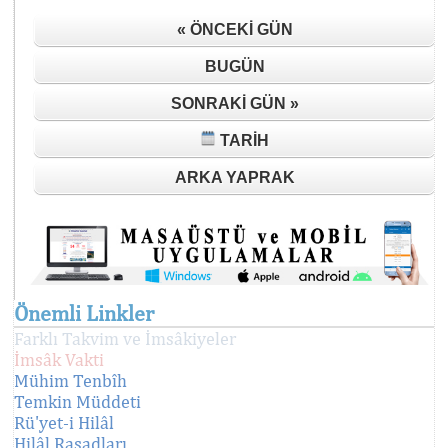
« ÖNCEKI GÜN
BUGÜN
SONRAKI GÜN »
TARIH
ARKA YAPRAK
Önemli Linkler
Farklı Takvim ve İmsâkiyeler
İmsâk Vakti
Mühim Tenbîh
Temkin Müddeti
Rü'yet-i Hilâl
Hilâl Rasadları