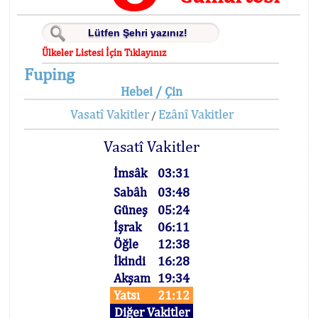
Ülkeler Listesi İçin Tıklayınız
Fuping
Hebei / Çin
Vasatî Vakitler
Ezânî Vakitler
/
Vasatî Vakitler
İmsâk
03:31
Sabâh
03:48
Güneş
05:24
İşrak
06:11
Öğle
12:38
İkindi
16:28
Akşam
19:34
Yatsı
21:12
Diğer Vakitler