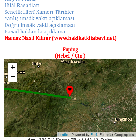
Hilâl Rasadları
Senelik Hicrî Kamerî Târîhler
Yanlış imsâk vakti açıklaması
Doğru imsâk vakti açıklaması
Rasad hakkında açıklama
Namaz Nasıl Kılınır (www.hakikatkitabevi.net)
Fuping
(Hebei / Çin )
+
−
Leaflet
| Powered by
Esri
|
Earthstar Geographics
Arz :
38° 51' Kuzey,
Tûl :
114° 12' Doğu