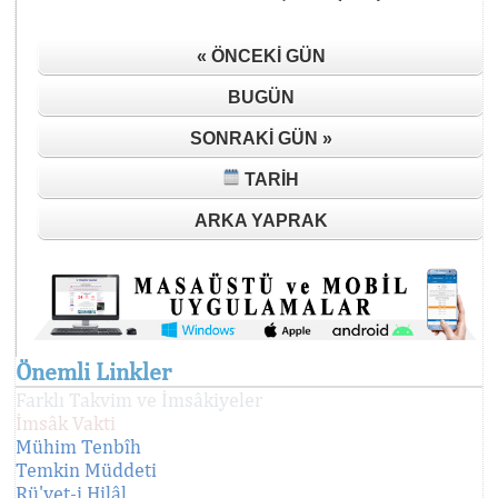
« ÖNCEKI GÜN
BUGÜN
SONRAKI GÜN »
TARIH
ARKA YAPRAK
Önemli Linkler
Farklı Takvim ve İmsâkiyeler
İmsâk Vakti
Mühim Tenbîh
Temkin Müddeti
Rü'yet-i Hilâl