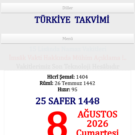
Diller
TÜRKİYE TAKVİMİ
Menü
15 Lisânda Namaz Vakitleri
İmsâk Vakti Hakkında Mühim Açıklama !..
Vakitlerimiz Son Teknoloji Hesâbıdır
Hicrî Şemsî:
1404
Rûmî:
26 Temmuz 1442
Hızır:
95
25 SAFER 1448
8
AĞUSTOS
2026
Cumartesi