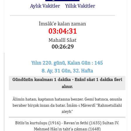
Aylık Vakitler
Yıllık Vakitler
İmsâk'e kalan zaman
03:04:31
Mahallî Sâat
00:26:29
Yılın 220. günü, Kalan Gün : 145
8. Ay, 31 Gün, 32. Hafta
Gündüzün kısalması 1 dakika - Ezânî sâat 1 dakika ileri
alınır.
Âlimin hatası, kaptanın hatasına benzer. Gemi batınca, onunla
beraber birçok insan da batar. İmâm-ı Mâverdî “Rahmetullahi
aleyh”
Bitlis’in kurtuluşu (1916) - Revan’ın fethi (1635) Sultan IV.
Mehmed Hân’ın taht’a çıkması (1648)