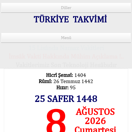
Diller
TÜRKİYE TAKVİMİ
Menü
15 Lisânda Namaz Vakitleri
İmsâk Vakti Hakkında Mühim Açıklama !..
Vakitlerimiz Son Teknoloji Hesâbıdır
Hicrî Şemsî:
1404
Rûmî:
26 Temmuz 1442
Hızır:
95
25 SAFER 1448
8
AĞUSTOS
2026
Cumartesi