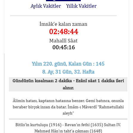
Aylık Vakitler
Yıllık Vakitler
İmsâk'e kalan zaman
02:48:44
Mahallî Sâat
00:45:16
Yılın 220. günü, Kalan Gün : 145
8. Ay, 31 Gün, 32. Hafta
Gündüzün kısalması 2 dakika - Ezânî sâat 1 dakika ileri
alınır.
Âlimin hatası, kaptanın hatasına benzer. Gemi batınca, onunla
beraber birçok insan da batar. İmâm-ı Mâverdî “Rahmetullahi
aleyh”
Bitlis’in kurtuluşu (1916) - Revan’ın fethi (1635) Sultan IV.
Mehmed Hân’ın taht’a çıkması (1648)