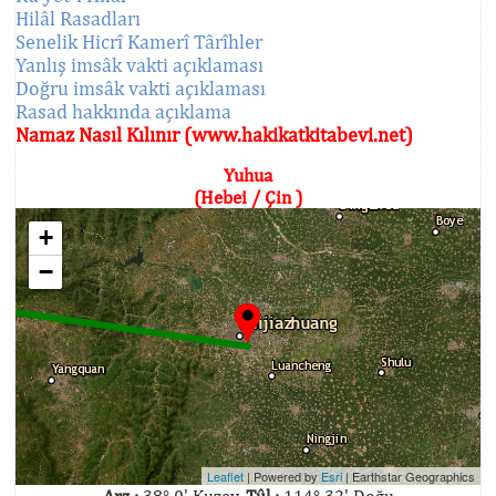
Hilâl Rasadları
Senelik Hicrî Kamerî Târîhler
Yanlış imsâk vakti açıklaması
Doğru imsâk vakti açıklaması
Rasad hakkında açıklama
Namaz Nasıl Kılınır (www.hakikatkitabevi.net)
Yuhua
(Hebei / Çin )
+
−
Leaflet
| Powered by
Esri
|
Earthstar Geographics
Arz :
38° 0' Kuzey,
Tûl :
114° 32' Doğu