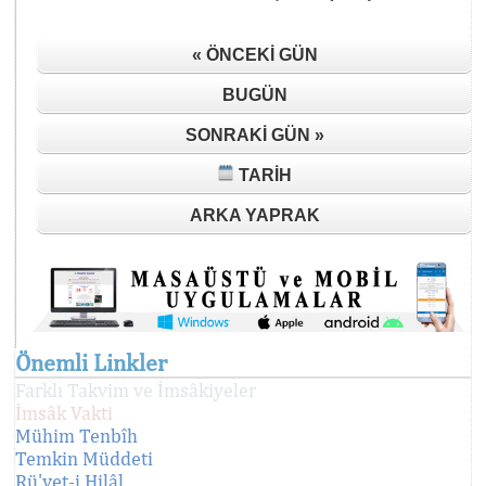
« ÖNCEKI GÜN
BUGÜN
SONRAKI GÜN »
TARIH
ARKA YAPRAK
Önemli Linkler
Farklı Takvim ve İmsâkiyeler
İmsâk Vakti
Mühim Tenbîh
Temkin Müddeti
Rü'yet-i Hilâl