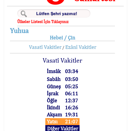
Ülkeler Listesi İçin Tıklayınız
Yuhua
Hebei / Çin
Vasatî Vakitler
Ezânî Vakitler
/
Vasatî Vakitler
İmsâk
03:34
Sabâh
03:50
Güneş
05:25
İşrak
06:11
Öğle
12:37
İkindi
16:26
Akşam
19:31
Yatsı
21:07
Diğer Vakitler