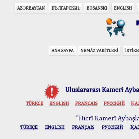
AZӘRBAYCAN
БЪЛГАРСКИ1
BOSANSKI
ENGLISH
T
ANA SAYFA
NEMÂZ VAKİTLERİ
İSTİKB
Uluslararası Kamerî Aybaş
TÜRKÇE
ENGLISH
FRANÇAIS
РУССКИЙ
ҚА
"Hicrî Kamerî Aybaşlar
TÜRKÇE
ENGLISH
FRANÇAIS
РУССКИЙ
ҚА