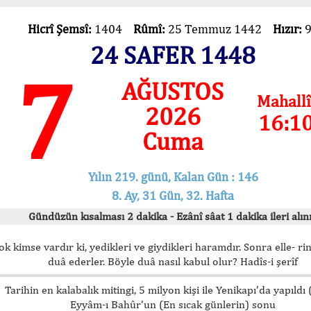
Hicrî Şemsî:
1404
Rûmî:
25 Temmuz 1442
Hızır:
24 SAFER 1448
7
AĞUSTOS
Mahallî
2026
16:1
Cuma
Yılın 219. günü, Kalan Gün : 146
8. Ay, 31 Gün, 32. Hafta
Gündüzün kısalması 2 dakika - Ezânî sâat 1 dakika ileri alını
ok kimse vardır ki, yedikleri ve giydikleri haramdır. Sonra elle- rin
duâ ederler. Böyle duâ nasıl kabul olur? Hadîs-i şerîf
Tarihin en kalabalık mitingi, 5 milyon kişi ile Yenikapı’da yapıldı
Eyyâm-ı Bahûr’un (En sıcak günlerin) sonu