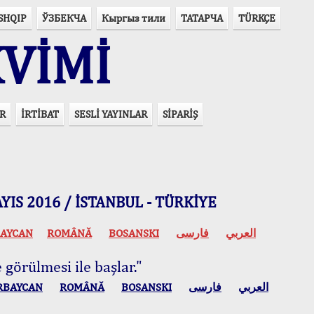
SHQIP
ЎЗБЕКЧА
Кыргыз тили
ТАТАРЧА
TÜRKÇE
VİMİ
R
İRTİBAT
SESLİ YAYINLAR
SİPARİŞ
 MAYIS 2016 / İSTANBUL - TÜRKİYE
AYCAN
ROMÂNĂ
BOSANSKI
فارسی
العربي
 görülmesi ile başlar."
RBAYCAN
ROMÂNĂ
BOSANSKI
فارسی
العربي