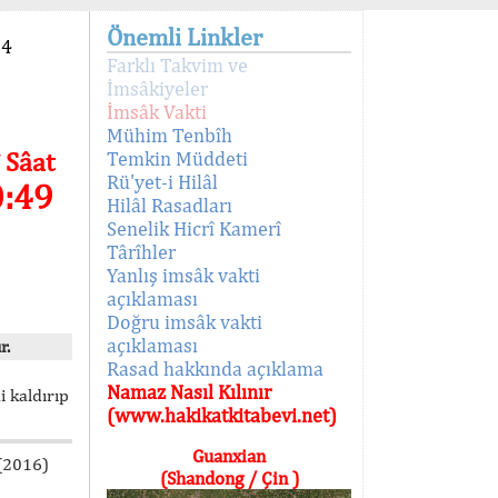
Önemli Linkler
94
Farklı Takvim ve
İmsâkiyeler
İmsâk Vakti
Mühim Tenbîh
 Sâat
Temkin Müddeti
Rü'yet-i Hilâl
0:49
Hilâl Rasadları
Senelik Hicrî Kamerî
Târîhler
Yanlış imsâk vakti
açıklaması
Doğru imsâk vakti
açıklaması
r.
Rasad hakkında açıklama
Namaz Nasıl Kılınır
i kaldırıp
(www.hakikatkitabevi.net)
Guanxian
 (2016)
(Shandong / Çin )