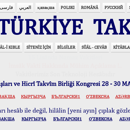
فارسی
العربي
қазақша
POLSKI
ROMÂNĂ
РУССКИЙ
ÜRKİYE TAK
ÂL-İ KIBLE
SİTENİZ İÇİN
BİLGİLER
SÜÂL - CEVÂB
KİTÂBLA
15 Lisânda Namaz Vakitleri
İmsâk Vakti Hakkında Mühim Açıklama !..
Vakitlerimiz Son Teknoloji Hesâbıdır
ları ve Hicrî Takvîm Birliği Kongresi 28 - 30
ЗАҚША
КЫPГЫЗЧA
БЪЛГАРСКИ1
O’ZBEKCHA
AZӘRB
ı hesâb ile değil, hilâlin [yeni ayın] çıplak gözle
ЗАҚША
КЫPГЫЗЧA
БЪЛГАРСКИ1
O’ZBEKCHA
AZӘ