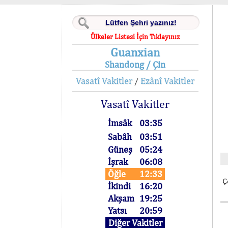
Ülkeler Listesi İçin Tıklayınız
Guanxian
Shandong / Çin
Vasatî Vakitler
Ezânî Vakitler
/
Vasatî Vakitler
İmsâk
03:35
Sabâh
03:51
Güneş
05:24
İşrak
06:08
Öğle
12:33
Ç
İkindi
16:20
Akşam
19:25
Yatsı
20:59
Diğer Vakitler