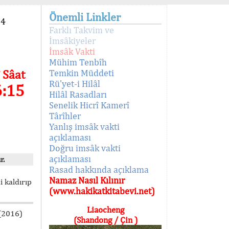
Önemli Linkler
94
Farklı Takvim ve
İmsâkiyeler
İmsâk Vakti
Mühim Tenbîh
 Sâat
Temkin Müddeti
Rü'yet-i Hilâl
6:15
Hilâl Rasadları
Senelik Hicrî Kamerî
Târîhler
Yanlış imsâk vakti
açıklaması
Doğru imsâk vakti
açıklaması
r.
Rasad hakkında açıklama
Namaz Nasıl Kılınır
i kaldırıp
(www.hakikatkitabevi.net)
Liaocheng
 (2016)
(Shandong / Çin )