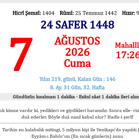
Hicrî Şemsî:
1404
Rûmî:
25 Temmuz 1442
Hızır:
24 SAFER 1448
7
AĞUSTOS
Mahallî
2026
17:2
Cuma
Yılın 219. günü, Kalan Gün : 146
8. Ay, 31 Gün, 32. Hafta
Gündüzün kısalması 1 dakika - Ezânî sâat 1 dakika ileri alını
ok kimse vardır ki, yedikleri ve giydikleri haramdır. Sonra elle- rin
duâ ederler. Böyle duâ nasıl kabul olur? Hadîs-i şerîf
Tarihin en kalabalık mitingi, 5 milyon kişi ile Yenikapı’da yapıldı
Eyyâm-ı Bahûr’un (En sıcak günlerin) sonu