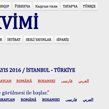
SHQIP
ЎЗБЕКЧА
Кыргыз тили
ТАТАРЧА
TÜRKÇE
VİMİ
R
İRTİBAT
SESLİ YAYINLAR
SİPARİŞ
 MAYIS 2016 / İSTANBUL - TÜRKİYE
AYCAN
ROMÂNĂ
BOSANSKI
فارسی
العربي
 görülmesi ile başlar."
RBAYCAN
ROMÂNĂ
BOSANSKI
فارسی
العربي