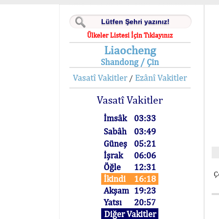
Ülkeler Listesi İçin Tıklayınız
Liaocheng
Shandong / Çin
Vasatî Vakitler
Ezânî Vakitler
/
Vasatî Vakitler
İmsâk
03:33
Sabâh
03:49
Güneş
05:21
İşrak
06:06
Öğle
12:31
Ç
İkindi
16:18
Akşam
19:23
Yatsı
20:57
Diğer Vakitler