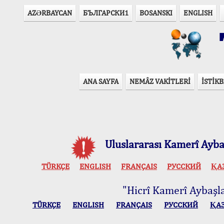
AZӘRBAYCAN
БЪЛГАРСКИ1
BOSANSKI
ENGLISH
T
ANA SAYFA
NEMÂZ VAKİTLERİ
İSTİKB
Uluslararası Kamerî Aybaş
TÜRKÇE
ENGLISH
FRANÇAIS
РУССКИЙ
ҚА
"Hicrî Kamerî Aybaşlar
TÜRKÇE
ENGLISH
FRANÇAIS
РУССКИЙ
ҚА