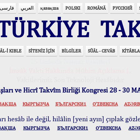
فارسی
العربي
қазақша
POLSKI
ROMÂNĂ
РУССКИЙ
ÜRKİYE TAK
ÂL-İ KIBLE
SİTENİZ İÇİN
BİLGİLER
SÜÂL - CEVÂB
KİTÂBLA
15 Lisânda Namaz Vakitleri
İmsâk Vakti Hakkında Mühim Açıklama !..
Vakitlerimiz Son Teknoloji Hesâbıdır
ları ve Hicrî Takvîm Birliği Kongresi 28 - 30
ЗАҚША
КЫPГЫЗЧA
БЪЛГАРСКИ1
O’ZBEKCHA
AZӘRB
ı hesâb ile değil, hilâlin [yeni ayın] çıplak gözle
ЗАҚША
КЫPГЫЗЧA
БЪЛГАРСКИ1
O’ZBEKCHA
AZӘ