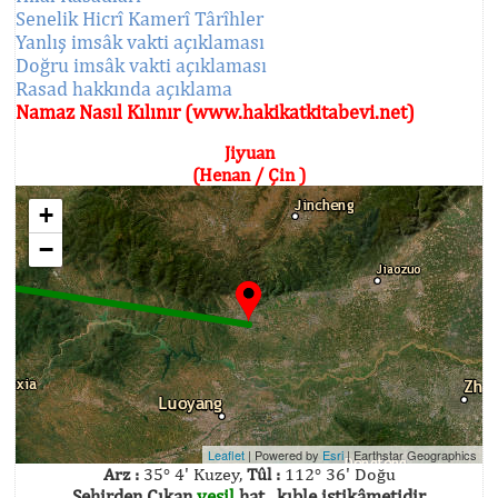
Senelik Hicrî Kamerî Târîhler
Yanlış imsâk vakti açıklaması
Doğru imsâk vakti açıklaması
Rasad hakkında açıklama
Namaz Nasıl Kılınır (www.hakikatkitabevi.net)
Jiyuan
(Henan / Çin )
+
−
Leaflet
| Powered by
Esri
|
Earthstar Geographics
Arz :
35° 4' Kuzey,
Tûl :
112° 36' Doğu
Şehirden Çıkan
yeşil
hat , kıble istikâmetidir.