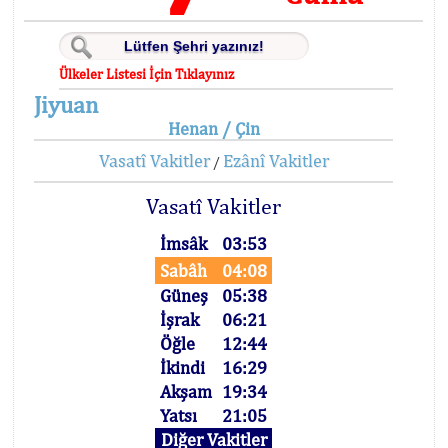
Ülkeler Listesi İçin Tıklayınız
Jiyuan
Henan / Çin
Vasatî Vakitler
Ezânî Vakitler
/
Vasatî Vakitler
İmsâk
03:53
Sabâh
04:08
Güneş
05:38
İşrak
06:21
Öğle
12:44
İkindi
16:29
Akşam
19:34
Yatsı
21:05
Diğer Vakitler