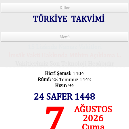
Diller
TÜRKİYE TAKVİMİ
Menü
15 Lisânda Namaz Vakitleri
İmsâk Vakti Hakkında Mühim Açıklama !..
Vakitlerimiz Son Teknoloji Hesâbıdır
Hicrî Şemsî:
1404
Rûmî:
25 Temmuz 1442
Hızır:
94
24 SAFER 1448
7
AĞUSTOS
2026
Cuma