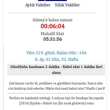
Aylık Vakitler
Yıllık Vakitler
Güneş'e kalan zaman
00:06:04
Mahallî Sâat
05:31:56
Yılın 219. günü, Kalan Gün : 146
8. Ay, 31 Gün, 32. Hafta
Gündüzün kısalması 2 dakika - Ezânî sâat 1 dakika ileri
alınır.
Çok kimse vardır ki, yedikleri ve giydikleri haramdır. Sonra elle-
rini kaldırıp duâ ederler. Böyle duâ nasıl kabul olur? Hadîs-i şerîf
Tarihin en kalabalık mitingi, 5 milyon kişi ile Yenikapı’da yapıldı
(2016) Eyyâm-ı Bahûr’un (En sıcak günlerin) sonu