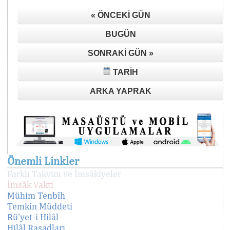
« ÖNCEKI GÜN
BUGÜN
SONRAKI GÜN »
TARIH
ARKA YAPRAK
Önemli Linkler
Farklı Takvim ve İmsâkiyeler
İmsâk Vakti
Mühim Tenbîh
Temkin Müddeti
Rü'yet-i Hilâl
Hilâl Rasadları