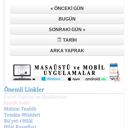
« ÖNCEKI GÜN
BUGÜN
SONRAKI GÜN »
TARIH
ARKA YAPRAK
Önemli Linkler
Farklı Takvim ve İmsâkiyeler
İmsâk Vakti
Mühim Tenbîh
Temkin Müddeti
Rü'yet-i Hilâl
Hilâl Rasadları