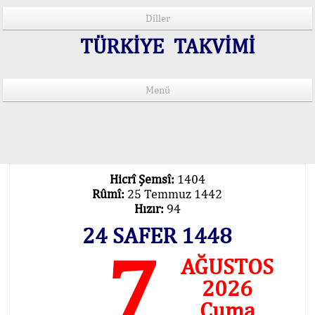
Diller
TÜRKİYE TAKVİMİ
Menü
15 Lisânda Namaz Vakitleri
İmsâk Vakti Hakkında Mühim Açıklama !..
Vakitlerimiz Son Teknoloji Hesâbıdır
Hicrî Şemsî:
1404
Rûmî:
25 Temmuz 1442
Hızır:
94
24 SAFER 1448
7
AĞUSTOS
2026
Cuma