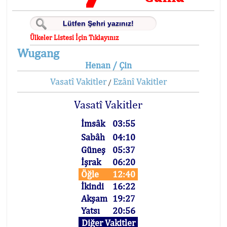
Ülkeler Listesi İçin Tıklayınız
Wugang
Henan / Çin
Vasatî Vakitler
Ezânî Vakitler
/
Vasatî Vakitler
İmsâk
03:55
Sabâh
04:10
Güneş
05:37
İşrak
06:20
Öğle
12:40
İkindi
16:22
Akşam
19:27
Yatsı
20:56
Diğer Vakitler