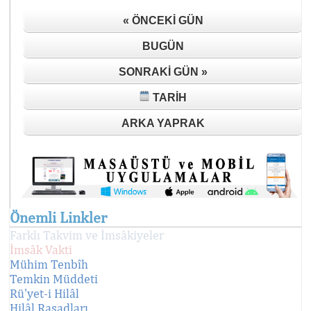
« ÖNCEKI GÜN
BUGÜN
SONRAKI GÜN »
TARIH
ARKA YAPRAK
Önemli Linkler
Farklı Takvim ve İmsâkiyeler
İmsâk Vakti
Mühim Tenbîh
Temkin Müddeti
Rü'yet-i Hilâl
Hilâl Rasadları