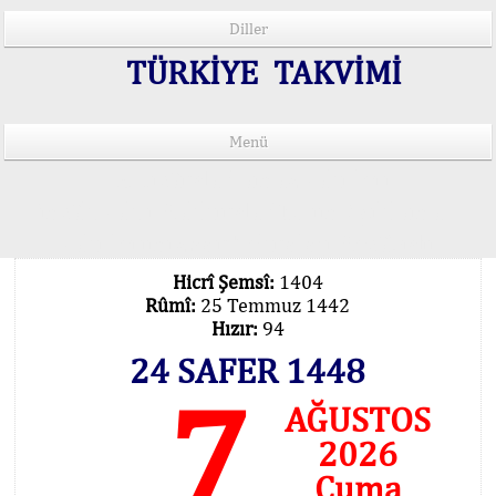
Diller
TÜRKİYE TAKVİMİ
Menü
15 Lisânda Namaz Vakitleri
İmsâk Vakti Hakkında Mühim Açıklama !..
Vakitlerimiz Son Teknoloji Hesâbıdır
Hicrî Şemsî:
1404
Rûmî:
25 Temmuz 1442
Hızır:
94
24 SAFER 1448
7
AĞUSTOS
2026
Cuma