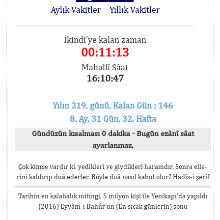
Aylık Vakitler
Yıllık Vakitler
İkindi'ye kalan zaman
00:11:13
Mahallî Sâat
16:10:47
Yılın 219. günü, Kalan Gün : 146
8. Ay, 31 Gün, 32. Hafta
Gündüzün kısalması 0 dakika - Bugün ezânî sâat
ayarlanmaz.
Çok kimse vardır ki, yedikleri ve giydikleri haramdır. Sonra elle-
rini kaldırıp duâ ederler. Böyle duâ nasıl kabul olur? Hadîs-i şerîf
Tarihin en kalabalık mitingi, 5 milyon kişi ile Yenikapı’da yapıldı
(2016) Eyyâm-ı Bahûr’un (En sıcak günlerin) sonu