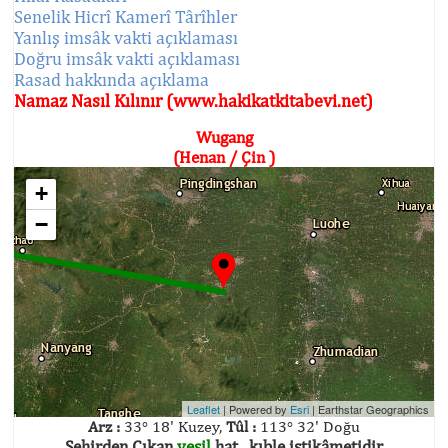
Senelik Hicrî Kamerî Târîhler
Yanlış imsâk vakti açıklaması
Doğru imsâk vakti açıklaması
Rasad hakkında açıklama
Namaz Nasıl Kılınır (www.hakikatkitabevi.net)
Wugang
(Henan / Çin )
+
−
Leaflet
| Powered by
Esri
|
Earthstar Geographics
Arz :
33° 18' Kuzey,
Tûl :
113° 32' Doğu
Şehirden Çıkan
yeşil
hat , kıble istikâmetidir.