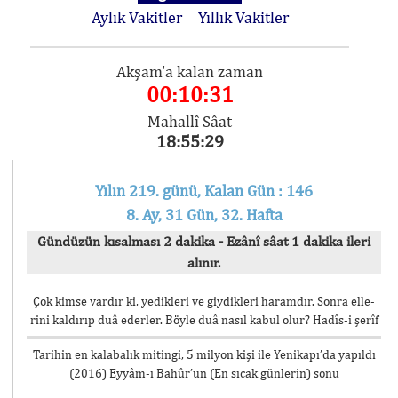
Aylık Vakitler
Yıllık Vakitler
Akşam'a kalan zaman
00:10:31
Mahallî Sâat
18:55:29
Yılın 219. günü, Kalan Gün : 146
8. Ay, 31 Gün, 32. Hafta
Gündüzün kısalması 2 dakika - Ezânî sâat 1 dakika ileri
alınır.
Çok kimse vardır ki, yedikleri ve giydikleri haramdır. Sonra elle-
rini kaldırıp duâ ederler. Böyle duâ nasıl kabul olur? Hadîs-i şerîf
Tarihin en kalabalık mitingi, 5 milyon kişi ile Yenikapı’da yapıldı
(2016) Eyyâm-ı Bahûr’un (En sıcak günlerin) sonu