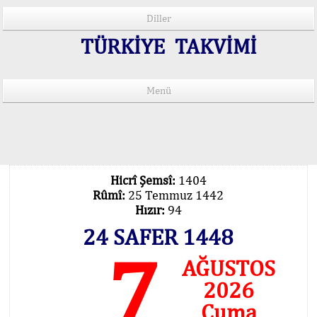
Diller
TÜRKİYE TAKVİMİ
Menü
15 Lisânda Namaz Vakitleri
İmsâk Vakti Hakkında Mühim Açıklama !..
Vakitlerimiz Son Teknoloji Hesâbıdır
Hicrî Şemsî:
1404
Rûmî:
25 Temmuz 1442
Hızır:
94
24 SAFER 1448
7
AĞUSTOS
2026
Cuma