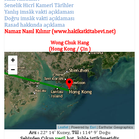
Senelik Hicrî Kamerî Târîhler
Yanlış imsâk vakti açıklaması
Doğru imsâk vakti açıklaması
Rasad hakkında açıklama
Namaz Nasıl Kılınır (www.hakikatkitabevi.net)
Wong Chuk Hang
(Hong Kong / Çin )
+
−
Leaflet
| Powered by
Esri
|
Earthstar Geographics
Arz :
22° 14' Kuzey,
Tûl :
114° 9' Doğu
Şehirden Çıkan
yeşil
hat , kıble istikâmetidir.