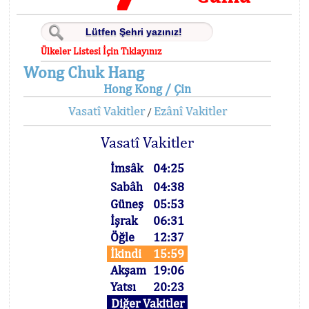
Ülkeler Listesi İçin Tıklayınız
Wong Chuk Hang
Hong Kong / Çin
Vasatî Vakitler
Ezânî Vakitler
/
Vasatî Vakitler
İmsâk
04:25
Sabâh
04:38
Güneş
05:53
İşrak
06:31
Öğle
12:37
İkindi
15:59
Akşam
19:06
Yatsı
20:23
Diğer Vakitler