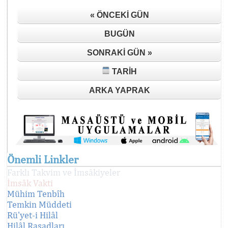
« ÖNCEKI GÜN
BUGÜN
SONRAKI GÜN »
TARIH
ARKA YAPRAK
Önemli Linkler
Farklı Takvim ve İmsâkiyeler
İmsâk Vakti
Mühim Tenbîh
Temkin Müddeti
Rü'yet-i Hilâl
Hilâl Rasadları