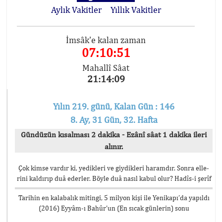
Aylık Vakitler
Yıllık Vakitler
İmsâk'e kalan zaman
07:10:51
Mahallî Sâat
21:14:09
Yılın 219. günü, Kalan Gün : 146
8. Ay, 31 Gün, 32. Hafta
Gündüzün kısalması 2 dakika - Ezânî sâat 1 dakika ileri
alınır.
Çok kimse vardır ki, yedikleri ve giydikleri haramdır. Sonra elle-
rini kaldırıp duâ ederler. Böyle duâ nasıl kabul olur? Hadîs-i şerîf
Tarihin en kalabalık mitingi, 5 milyon kişi ile Yenikapı’da yapıldı
(2016) Eyyâm-ı Bahûr’un (En sıcak günlerin) sonu