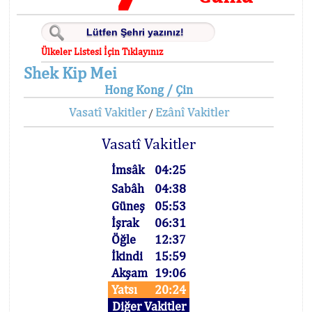
Ülkeler Listesi İçin Tıklayınız
Shek Kip Mei
Hong Kong / Çin
Vasatî Vakitler
Ezânî Vakitler
/
Vasatî Vakitler
İmsâk
04:25
Sabâh
04:38
Güneş
05:53
İşrak
06:31
Öğle
12:37
İkindi
15:59
Akşam
19:06
Yatsı
20:24
Diğer Vakitler