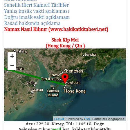
Senelik Hicrî Kamerî Târîhler
Yanlış imsâk vakti açıklaması
Doğru imsâk vakti açıklaması
Rasad hakkında açıklama
Namaz Nasıl Kılınır (www.hakikatkitabevi.net)
Shek Kip Mei
(Hong Kong / Çin )
+
−
Leaflet
| Powered by
Esri
|
Earthstar Geographics
Arz :
22° 20' Kuzey,
Tûl :
114° 10' Doğu
Şehirden Çıkan
yeşil
hat , kıble istikâmetidir.