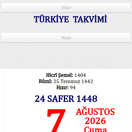
Diller
TÜRKİYE TAKVİMİ
Menü
15 Lisânda Namaz Vakitleri
İmsâk Vakti Hakkında Mühim Açıklama !..
Vakitlerimiz Son Teknoloji Hesâbıdır
Hicrî Şemsî:
1404
Rûmî:
25 Temmuz 1442
Hızır:
94
24 SAFER 1448
7
AĞUSTOS
2026
Cuma