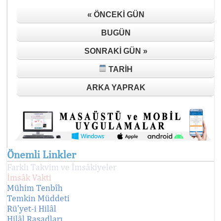
« ÖNCEKI GÜN
BUGÜN
SONRAKI GÜN »
TARIH
ARKA YAPRAK
Önemli Linkler
Farklı Takvim ve İmsâkiyeler
İmsâk Vakti
Mühim Tenbîh
Temkin Müddeti
Rü'yet-i Hilâl
Hilâl Rasadları