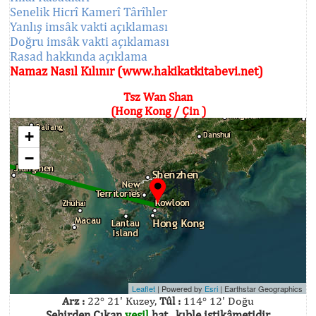
Senelik Hicrî Kamerî Târîhler
Yanlış imsâk vakti açıklaması
Doğru imsâk vakti açıklaması
Rasad hakkında açıklama
Namaz Nasıl Kılınır (www.hakikatkitabevi.net)
Tsz Wan Shan
(Hong Kong / Çin )
+
−
Leaflet
| Powered by
Esri
|
Earthstar Geographics
Arz :
22° 21' Kuzey,
Tûl :
114° 12' Doğu
Şehirden Çıkan
yeşil
hat , kıble istikâmetidir.