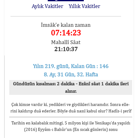
Aylık Vakitler
Yıllık Vakitler
İmsâk'e kalan zaman
07:14:23
Mahallî Sâat
21:10:37
Yılın 219. günü, Kalan Gün : 146
8. Ay, 31 Gün, 32. Hafta
Gündüzün kısalması 2 dakika - Ezânî sâat 1 dakika ileri
alınır.
Çok kimse vardır ki, yedikleri ve giydikleri haramdır. Sonra elle-
rini kaldırıp duâ ederler. Böyle duâ nasıl kabul olur? Hadîs-i şerîf
Tarihin en kalabalık mitingi, 5 milyon kişi ile Yenikapı’da yapıldı
(2016) Eyyâm-ı Bahûr’un (En sıcak günlerin) sonu