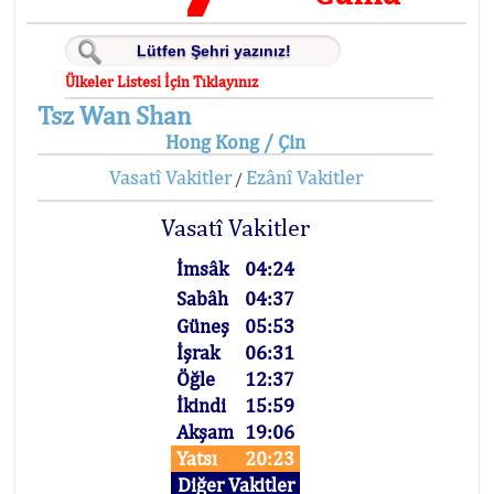
Ülkeler Listesi İçin Tıklayınız
Tsz Wan Shan
Hong Kong / Çin
Vasatî Vakitler
Ezânî Vakitler
/
Vasatî Vakitler
İmsâk
04:24
Sabâh
04:37
Güneş
05:53
İşrak
06:31
Öğle
12:37
İkindi
15:59
Akşam
19:06
Yatsı
20:23
Diğer Vakitler