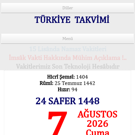
Diller
TÜRKİYE TAKVİMİ
Menü
15 Lisânda Namaz Vakitleri
İmsâk Vakti Hakkında Mühim Açıklama !..
Vakitlerimiz Son Teknoloji Hesâbıdır
Hicrî Şemsî:
1404
Rûmî:
25 Temmuz 1442
Hızır:
94
24 SAFER 1448
7
AĞUSTOS
2026
Cuma