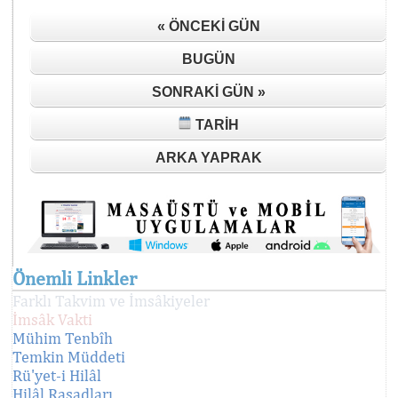
« ÖNCEKI GÜN
BUGÜN
SONRAKI GÜN »
TARIH
ARKA YAPRAK
Önemli Linkler
Farklı Takvim ve İmsâkiyeler
İmsâk Vakti
Mühim Tenbîh
Temkin Müddeti
Rü'yet-i Hilâl
Hilâl Rasadları