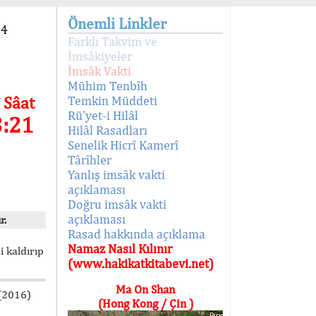
Önemli Linkler
94
Farklı Takvim ve
İmsâkiyeler
İmsâk Vakti
Mühim Tenbîh
 Sâat
Temkin Müddeti
Rü'yet-i Hilâl
3:21
Hilâl Rasadları
Senelik Hicrî Kamerî
Târîhler
Yanlış imsâk vakti
açıklaması
Doğru imsâk vakti
açıklaması
r.
Rasad hakkında açıklama
Namaz Nasıl Kılınır
i kaldırıp
(www.hakikatkitabevi.net)
Ma On Shan
 (2016)
(Hong Kong / Çin )