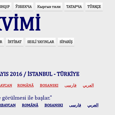
SHQIP
ЎЗБЕКЧА
Кыргыз тили
ТАТАРЧА
TÜRKÇE
VİMİ
R
İRTİBAT
SESLİ YAYINLAR
SİPARİŞ
 MAYIS 2016 / İSTANBUL - TÜRKİYE
AYCAN
ROMÂNĂ
BOSANSKI
فارسی
العربي
 görülmesi ile başlar."
RBAYCAN
ROMÂNĂ
BOSANSKI
فارسی
العربي