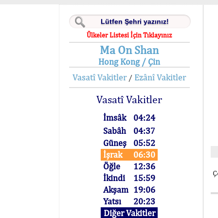
Ülkeler Listesi İçin Tıklayınız
Ma On Shan
Hong Kong / Çin
Vasatî Vakitler
Ezânî Vakitler
/
Vasatî Vakitler
İmsâk
04:24
Sabâh
04:37
Güneş
05:52
İşrak
06:30
Öğle
12:36
Ç
İkindi
15:59
Akşam
19:06
Yatsı
20:23
Diğer Vakitler