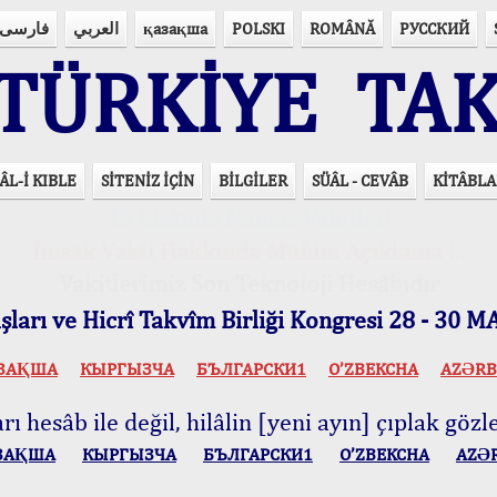
فارسی
العربي
қазақша
POLSKI
ROMÂNĂ
РУССКИЙ
ÜRKİYE TAK
ÂL-İ KIBLE
SİTENİZ İÇİN
BİLGİLER
SÜÂL - CEVÂB
KİTÂBLA
15 Lisânda Namaz Vakitleri
İmsâk Vakti Hakkında Mühim Açıklama !..
Vakitlerimiz Son Teknoloji Hesâbıdır
ları ve Hicrî Takvîm Birliği Kongresi 28 - 30
ЗАҚША
КЫPГЫЗЧA
БЪЛГАРСКИ1
O’ZBEKCHA
AZӘRB
ı hesâb ile değil, hilâlin [yeni ayın] çıplak gözle
ЗАҚША
КЫPГЫЗЧA
БЪЛГАРСКИ1
O’ZBEKCHA
AZӘ