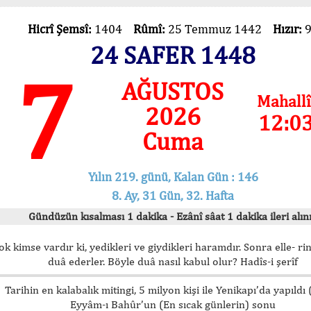
Hicrî Şemsî:
1404
Rûmî:
25 Temmuz 1442
Hızır:
24 SAFER 1448
7
AĞUSTOS
Mahallî
2026
12:0
Cuma
Yılın 219. günü, Kalan Gün : 146
8. Ay, 31 Gün, 32. Hafta
Gündüzün kısalması 1 dakika - Ezânî sâat 1 dakika ileri alını
ok kimse vardır ki, yedikleri ve giydikleri haramdır. Sonra elle- rin
duâ ederler. Böyle duâ nasıl kabul olur? Hadîs-i şerîf
Tarihin en kalabalık mitingi, 5 milyon kişi ile Yenikapı’da yapıldı
Eyyâm-ı Bahûr’un (En sıcak günlerin) sonu