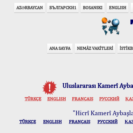
AZӘRBAYCAN
БЪЛГАРСКИ1
BOSANSKI
ENGLISH
T
ANA SAYFA
NEMÂZ VAKİTLERİ
İSTİKB
Uluslararası Kamerî Aybaş
TÜRKÇE
ENGLISH
FRANÇAIS
РУССКИЙ
ҚА
"Hicrî Kamerî Aybaşlar
TÜRKÇE
ENGLISH
FRANÇAIS
РУССКИЙ
ҚА