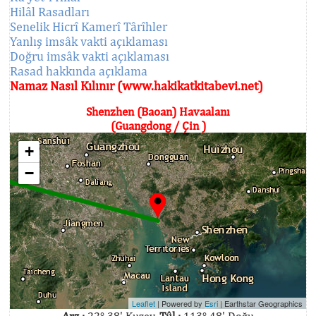
Hilâl Rasadları
Senelik Hicrî Kamerî Târîhler
Yanlış imsâk vakti açıklaması
Doğru imsâk vakti açıklaması
Rasad hakkında açıklama
Namaz Nasıl Kılınır (www.hakikatkitabevi.net)
Shenzhen (Baoan) Havaalanı
(Guangdong / Çin )
+
−
Leaflet
| Powered by
Esri
|
Earthstar Geographics
Arz :
22° 38' Kuzey,
Tûl :
113° 48' Doğu