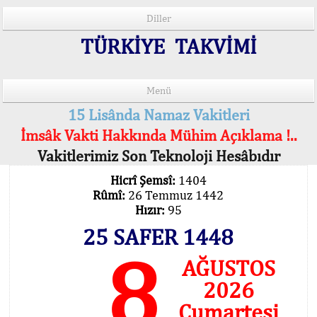
Diller
TÜRKİYE TAKVİMİ
Menü
15 Lisânda Namaz Vakitleri
İmsâk Vakti Hakkında Mühim Açıklama !..
Vakitlerimiz Son Teknoloji Hesâbıdır
Hicrî Şemsî:
1404
Rûmî:
26 Temmuz 1442
Hızır:
95
25 SAFER 1448
8
AĞUSTOS
2026
Cumartesi