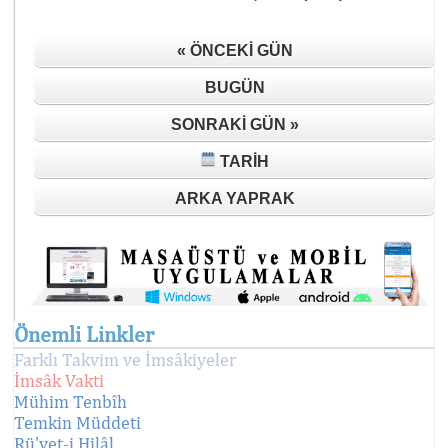
« ÖNCEKI GÜN
BUGÜN
SONRAKI GÜN »
TARIH
ARKA YAPRAK
Önemli Linkler
Farklı Takvim ve İmsâkiyeler
İmsâk Vakti
Mühim Tenbîh
Temkin Müddeti
Rü'yet-i Hilâl