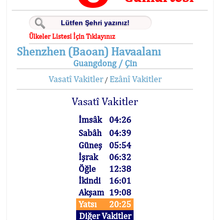
Ülkeler Listesi İçin Tıklayınız
Shenzhen (Baoan) Havaalanı
Guangdong / Çin
Vasatî Vakitler
Ezânî Vakitler
/
Vasatî Vakitler
İmsâk
04:26
Sabâh
04:39
Güneş
05:54
İşrak
06:32
Öğle
12:38
İkindi
16:01
Akşam
19:08
Yatsı
20:25
Diğer Vakitler