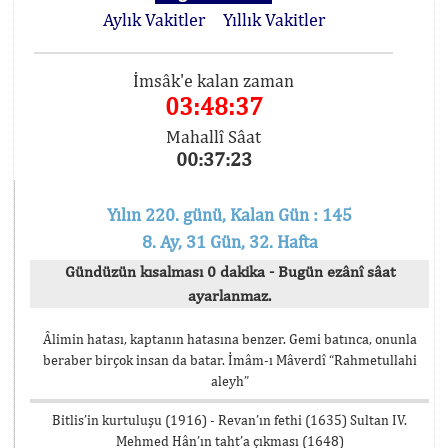
Aylık Vakitler
Yıllık Vakitler
İmsâk'e kalan zaman
03:48:37
Mahallî Sâat
00:37:23
Yılın 220. günü, Kalan Gün : 145
8. Ay, 31 Gün, 32. Hafta
Gündüzün kısalması 0 dakika - Bugün ezânî sâat
ayarlanmaz.
Âlimin hatası, kaptanın hatasına benzer. Gemi batınca, onunla
beraber birçok insan da batar. İmâm-ı Mâverdî “Rahmetullahi
aleyh”
Bitlis’in kurtuluşu (1916) - Revan’ın fethi (1635) Sultan IV.
Mehmed Hân’ın taht’a çıkması (1648)