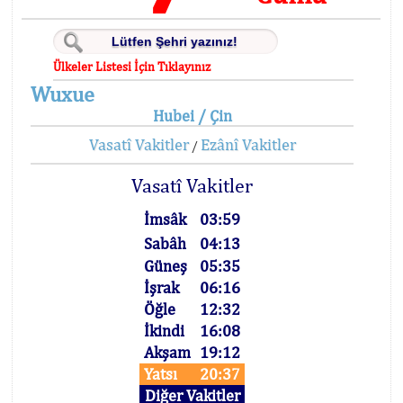
Ülkeler Listesi İçin Tıklayınız
Wuxue
Hubei / Çin
Vasatî Vakitler
Ezânî Vakitler
/
Vasatî Vakitler
İmsâk
03:59
Sabâh
04:13
Güneş
05:35
İşrak
06:16
Öğle
12:32
İkindi
16:08
Akşam
19:12
Yatsı
20:37
Diğer Vakitler