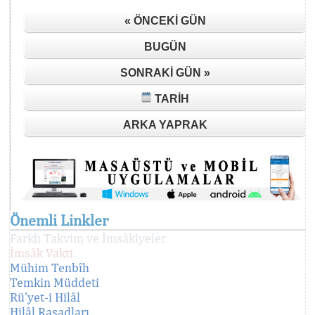
« ÖNCEKI GÜN
BUGÜN
SONRAKI GÜN »
TARIH
ARKA YAPRAK
Önemli Linkler
Farklı Takvim ve İmsâkiyeler
İmsâk Vakti
Mühim Tenbîh
Temkin Müddeti
Rü'yet-i Hilâl
Hilâl Rasadları