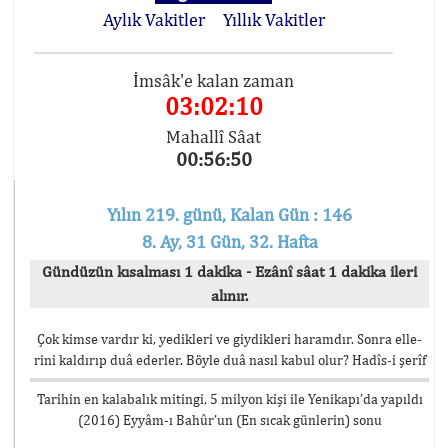
Aylık Vakitler
Yıllık Vakitler
İmsâk'e kalan zaman
03:02:10
Mahallî Sâat
00:56:50
Yılın 219. günü, Kalan Gün : 146
8. Ay, 31 Gün, 32. Hafta
Gündüzün kısalması 1 dakika - Ezânî sâat 1 dakika ileri
alınır.
Çok kimse vardır ki, yedikleri ve giydikleri haramdır. Sonra elle-
rini kaldırıp duâ ederler. Böyle duâ nasıl kabul olur? Hadîs-i şerîf
Tarihin en kalabalık mitingi, 5 milyon kişi ile Yenikapı’da yapıldı
(2016) Eyyâm-ı Bahûr’un (En sıcak günlerin) sonu