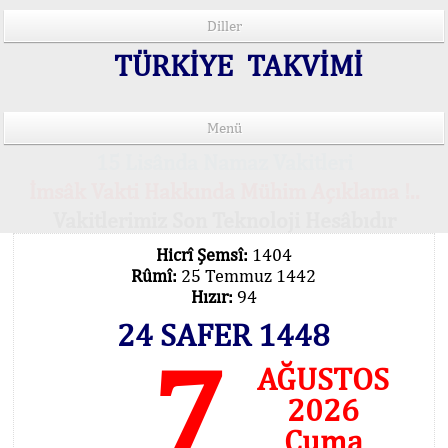
Diller
TÜRKİYE TAKVİMİ
Menü
15 Lisânda Namaz Vakitleri
İmsâk Vakti Hakkında Mühim Açıklama !..
Vakitlerimiz Son Teknoloji Hesâbıdır
Hicrî Şemsî:
1404
Rûmî:
25 Temmuz 1442
Hızır:
94
24 SAFER 1448
7
AĞUSTOS
2026
Cuma