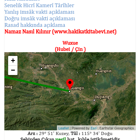
Senelik Hicrî Kamerî Târîhler
Yanlış imsâk vakti açıklaması
Doğru imsâk vakti açıklaması
Rasad hakkında açıklama
Namaz Nasıl Kılınır (www.hakikatkitabevi.net)
Wuxue
(Hubei / Çin )
+
−
Leaflet
| Powered by
Esri
|
Earthstar Geographics
Arz :
29° 51' Kuzey,
Tûl :
115° 34' Doğu
Şehirden Çıkan
yeşil
hat , kıble istikâmetidir.