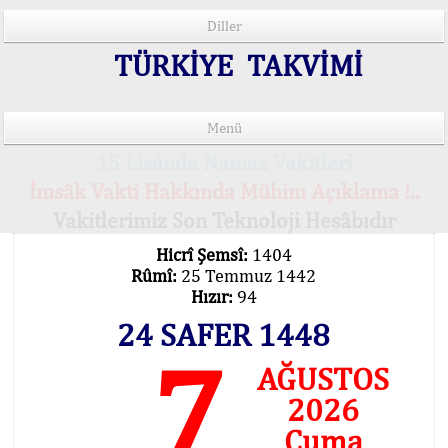
Diller
TÜRKİYE TAKVİMİ
Menü
15 Lisânda Namaz Vakitleri
İmsâk Vakti Hakkında Mühim Açıklama !..
Vakitlerimiz Son Teknoloji Hesâbıdır
Hicrî Şemsî:
1404
Rûmî:
25 Temmuz 1442
Hızır:
94
24 SAFER 1448
7
AĞUSTOS
2026
Cuma