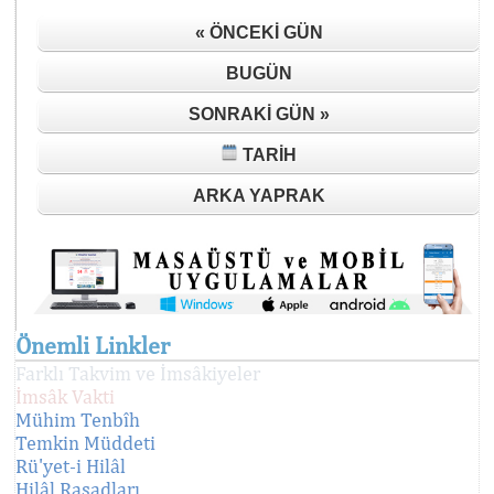
« ÖNCEKI GÜN
BUGÜN
SONRAKI GÜN »
TARIH
ARKA YAPRAK
Önemli Linkler
Farklı Takvim ve İmsâkiyeler
İmsâk Vakti
Mühim Tenbîh
Temkin Müddeti
Rü'yet-i Hilâl
Hilâl Rasadları