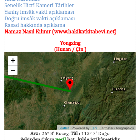
Senelik Hicrî Kamerî Târîhler
Yanlış imsâk vakti açıklaması
Doğru imsâk vakti açıklaması
Rasad hakkında açıklama
Namaz Nasıl Kılınır (www.hakikatkitabevi.net)
Yongxing
(Hunan / Çin )
+
−
Leaflet
| Powered by
Esri
|
Earthstar Geographics
Arz :
26° 8' Kuzey,
Tûl :
113° 7' Doğu
Şehirden Çıkan
yeşil
hat , kıble istikâmetidir.