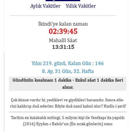
Aylık Vakitler
Yıllık Vakitler
İkindi'ye kalan zaman
02:39:45
Mahallî Sâat
13:31:15
Yılın 219. günü, Kalan Gün : 146
8. Ay, 31 Gün, 32. Hafta
Gündüzün kısalması 1 dakika - Ezânî sâat 1 dakika ileri
alınır.
Çok kimse vardır ki, yedikleri ve giydikleri haramdır. Sonra elle-
rini kaldırıp duâ ederler. Böyle duâ nasıl kabul olur? Hadîs-i şerîf
Tarihin en kalabalık mitingi, 5 milyon kişi ile Yenikapı’da yapıldı
(2016) Eyyâm-ı Bahûr’un (En sıcak günlerin) sonu