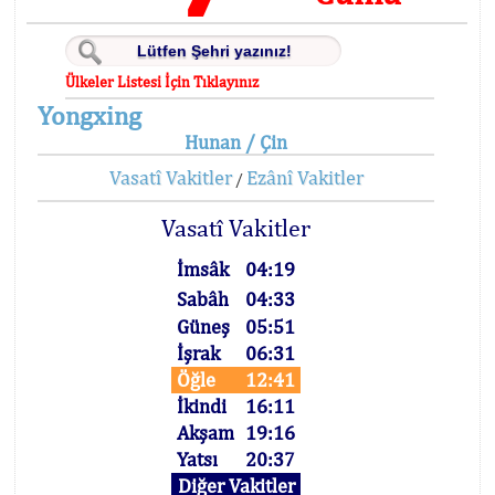
Ülkeler Listesi İçin Tıklayınız
Yongxing
Hunan / Çin
Vasatî Vakitler
Ezânî Vakitler
/
Vasatî Vakitler
İmsâk
04:19
Sabâh
04:33
Güneş
05:51
İşrak
06:31
Öğle
12:41
İkindi
16:11
Akşam
19:16
Yatsı
20:37
Diğer Vakitler