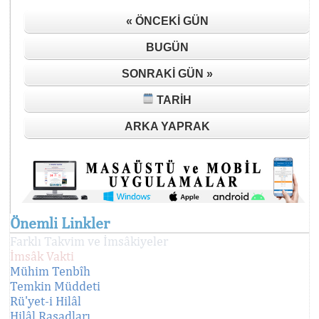
« ÖNCEKI GÜN
BUGÜN
SONRAKI GÜN »
TARIH
ARKA YAPRAK
Önemli Linkler
Farklı Takvim ve İmsâkiyeler
İmsâk Vakti
Mühim Tenbîh
Temkin Müddeti
Rü'yet-i Hilâl
Hilâl Rasadları