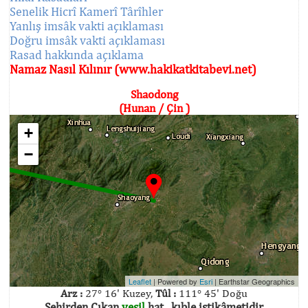
Senelik Hicrî Kamerî Târîhler
Yanlış imsâk vakti açıklaması
Doğru imsâk vakti açıklaması
Rasad hakkında açıklama
Namaz Nasıl Kılınır (www.hakikatkitabevi.net)
Shaodong
(Hunan / Çin )
+
−
Leaflet
| Powered by
Esri
|
Earthstar Geographics
Arz :
27° 16' Kuzey,
Tûl :
111° 45' Doğu
Şehirden Çıkan
yeşil
hat , kıble istikâmetidir.