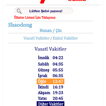
Ülkeler Listesi İçin Tıklayınız
Shaodong
Hunan / Çin
Vasatî Vakitler
Ezânî Vakitler
/
Vasatî Vakitler
İmsâk
04:22
Sabâh
04:35
Güneş
05:55
İşrak
06:35
Öğle
12:47
İkindi
16:19
Akşam
19:23
Yatsı
20:45
Diğer Vakitler