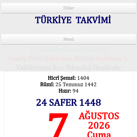
Diller
TÜRKİYE TAKVİMİ
Menü
15 Lisânda Namaz Vakitleri
İmsâk Vakti Hakkında Mühim Açıklama !..
Vakitlerimiz Son Teknoloji Hesâbıdır
Hicrî Şemsî:
1404
Rûmî:
25 Temmuz 1442
Hızır:
94
24 SAFER 1448
7
AĞUSTOS
2026
Cuma