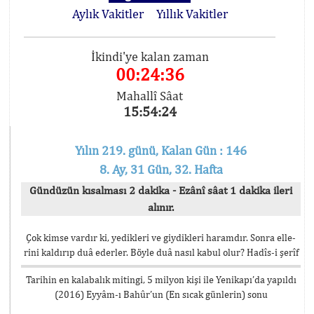
Aylık Vakitler
Yıllık Vakitler
İkindi'ye kalan zaman
00:24:36
Mahallî Sâat
15:54:24
Yılın 219. günü, Kalan Gün : 146
8. Ay, 31 Gün, 32. Hafta
Gündüzün kısalması 2 dakika - Ezânî sâat 1 dakika ileri
alınır.
Çok kimse vardır ki, yedikleri ve giydikleri haramdır. Sonra elle-
rini kaldırıp duâ ederler. Böyle duâ nasıl kabul olur? Hadîs-i şerîf
Tarihin en kalabalık mitingi, 5 milyon kişi ile Yenikapı’da yapıldı
(2016) Eyyâm-ı Bahûr’un (En sıcak günlerin) sonu