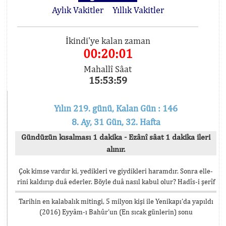
Aylık Vakitler
Yıllık Vakitler
İkindi'ye kalan zaman
00:20:01
Mahallî Sâat
15:53:59
Yılın 219. günü, Kalan Gün : 146
8. Ay, 31 Gün, 32. Hafta
Gündüzün kısalması 1 dakika - Ezânî sâat 1 dakika ileri
alınır.
Çok kimse vardır ki, yedikleri ve giydikleri haramdır. Sonra elle-
rini kaldırıp duâ ederler. Böyle duâ nasıl kabul olur? Hadîs-i şerîf
Tarihin en kalabalık mitingi, 5 milyon kişi ile Yenikapı’da yapıldı
(2016) Eyyâm-ı Bahûr’un (En sıcak günlerin) sonu