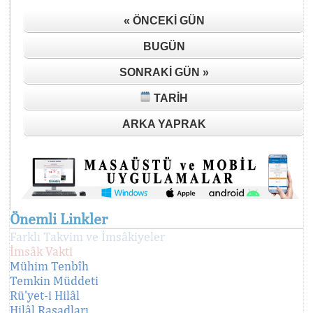
« ÖNCEKI GÜN
BUGÜN
SONRAKI GÜN »
TARIH
ARKA YAPRAK
Önemli Linkler
Farklı Takvim ve İmsâkiyeler
İmsâk Vakti
Mühim Tenbîh
Temkin Müddeti
Rü'yet-i Hilâl
Hilâl Rasadları