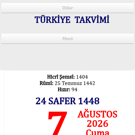
Diller
TÜRKİYE TAKVİMİ
Menü
15 Lisânda Namaz Vakitleri
İmsâk Vakti Hakkında Mühim Açıklama !..
Vakitlerimiz Son Teknoloji Hesâbıdır
Hicrî Şemsî:
1404
Rûmî:
25 Temmuz 1442
Hızır:
94
24 SAFER 1448
7
AĞUSTOS
2026
Cuma