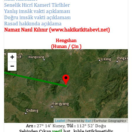
Senelik Hicrî Kamerî Târîhler
Yanlış imsâk vakti açıklaması
Doğru imsâk vakti açıklaması
Rasad hakkında açıklama
Namaz Nasıl Kılınır (www.hakikatkitabevi.net)
Hengshan
(Hunan / Çin )
+
−
Leaflet
| Powered by
Esri
|
Earthstar Geographics
Arz :
27° 14' Kuzey,
Tûl :
112° 52' Doğu
Şehirden Çıkan
yeşil
hat , kıble istikâmetidir.