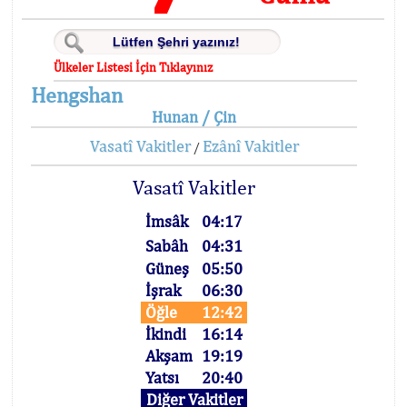
Ülkeler Listesi İçin Tıklayınız
Hengshan
Hunan / Çin
Vasatî Vakitler
Ezânî Vakitler
/
Vasatî Vakitler
İmsâk
04:17
Sabâh
04:31
Güneş
05:50
İşrak
06:30
Öğle
12:42
İkindi
16:14
Akşam
19:19
Yatsı
20:40
Diğer Vakitler