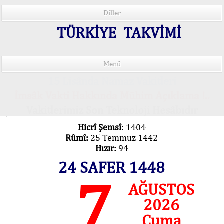
Diller
TÜRKİYE TAKVİMİ
Menü
15 Lisânda Namaz Vakitleri
İmsâk Vakti Hakkında Mühim Açıklama !..
Vakitlerimiz Son Teknoloji Hesâbıdır
Hicrî Şemsî:
1404
Rûmî:
25 Temmuz 1442
Hızır:
94
24 SAFER 1448
7
AĞUSTOS
2026
Cuma