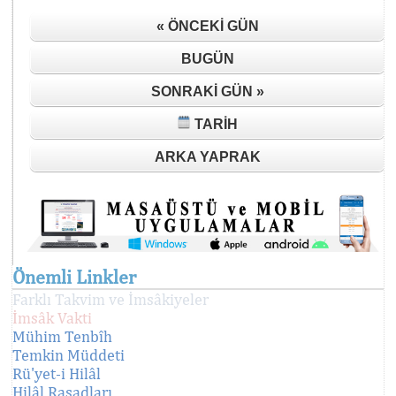
« ÖNCEKI GÜN
BUGÜN
SONRAKI GÜN »
TARIH
ARKA YAPRAK
Önemli Linkler
Farklı Takvim ve İmsâkiyeler
İmsâk Vakti
Mühim Tenbîh
Temkin Müddeti
Rü'yet-i Hilâl
Hilâl Rasadları