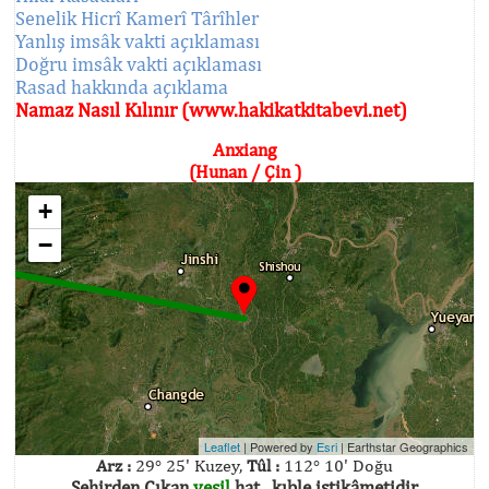
Senelik Hicrî Kamerî Târîhler
Yanlış imsâk vakti açıklaması
Doğru imsâk vakti açıklaması
Rasad hakkında açıklama
Namaz Nasıl Kılınır (www.hakikatkitabevi.net)
Anxiang
(Hunan / Çin )
+
−
Leaflet
| Powered by
Esri
|
Earthstar Geographics
Arz :
29° 25' Kuzey,
Tûl :
112° 10' Doğu
Şehirden Çıkan
yeşil
hat , kıble istikâmetidir.