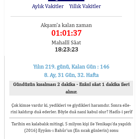
Aylık Vakitler
Yıllık Vakitler
Akşam'a kalan zaman
01:01:37
Mahallî Sâat
18:23:23
Yılın 219. günü, Kalan Gün : 146
8. Ay, 31 Gün, 32. Hafta
Gündüzün kısalması 2 dakika - Ezânî sâat 1 dakika ileri
alınır.
Çok kimse vardır ki, yedikleri ve giydikleri haramdır. Sonra elle-
rini kaldırıp duâ ederler. Böyle duâ nasıl kabul olur? Hadîs-i şerîf
Tarihin en kalabalık mitingi, 5 milyon kişi ile Yenikapı’da yapıldı
(2016) Eyyâm-ı Bahûr’un (En sıcak günlerin) sonu