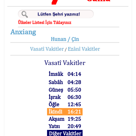
Ülkeler Listesi İçin Tıklayınız
Anxiang
Hunan / Çin
Vasatî Vakitler
Ezânî Vakitler
/
Vasatî Vakitler
İmsâk
04:14
Sabâh
04:28
Güneş
05:50
İşrak
06:30
Öğle
12:45
İkindi
16:21
Akşam
19:25
Yatsı
20:49
Diğer Vakitler