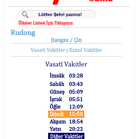
Ülkeler Listesi İçin Tıklayınız
Rudong
Jiangsu / Çin
Vasatî Vakitler
Ezânî Vakitler
/
Vasatî Vakitler
İmsâk
03:28
Sabâh
03:43
Güneş
05:09
İşrak
05:51
Öğle
12:09
İkindi
15:50
Akşam
18:54
Yatsı
20:22
Diğer Vakitler