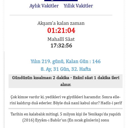
Aylık Vakitler
Yıllık Vakitler
Akşam'a kalan zaman
01:21:04
Mahallî Sâat
17:32:56
Yılın 219. günü, Kalan Gün : 146
8. Ay, 31 Gün, 32. Hafta
Gündüzün kısalması 2 dakika - Ezânî sâat 1 dakika ileri
alınır.
Çok kimse vardır ki, yedikleri ve giydikleri haramdır. Sonra elle-
rini kaldırıp duâ ederler. Böyle duâ nasıl kabul olur? Hadîs-i şerîf
Tarihin en kalabalık mitingi, 5 milyon kişi ile Yenikapı’da yapıldı
(2016) Eyyâm-ı Bahûr’un (En sıcak günlerin) sonu