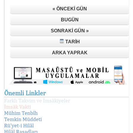
« ÖNCEKI GÜN
BUGÜN
SONRAKI GÜN »
TARIH
ARKA YAPRAK
Önemli Linkler
Farklı Takvim ve İmsâkiyeler
İmsâk Vakti
Mühim Tenbîh
Temkin Müddeti
Rü'yet-i Hilâl
Hilâl Rasadları