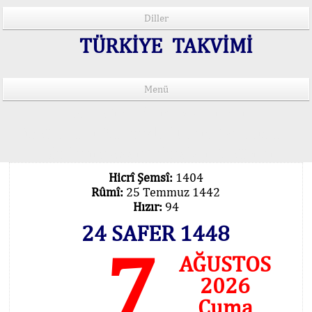
Diller
TÜRKİYE TAKVİMİ
Menü
15 Lisânda Namaz Vakitleri
İmsâk Vakti Hakkında Mühim Açıklama !..
Vakitlerimiz Son Teknoloji Hesâbıdır
Hicrî Şemsî:
1404
Rûmî:
25 Temmuz 1442
Hızır:
94
24 SAFER 1448
7
AĞUSTOS
2026
Cuma