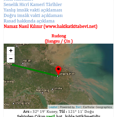
Senelik Hicrî Kamerî Târîhler
Yanlış imsâk vakti açıklaması
Doğru imsâk vakti açıklaması
Rasad hakkında açıklama
Namaz Nasıl Kılınır (www.hakikatkitabevi.net)
Rudong
(Jiangsu / Çin )
+
−
Leaflet
| Powered by
Esri
|
Earthstar Geographics
Arz :
32° 19' Kuzey,
Tûl :
121° 11' Doğu
Şehirden Çıkan
yeşil
hat , kıble istikâmetidir.