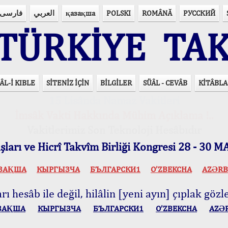
فارسی
العربي
қазақша
POLSKI
ROMÂNĂ
РУССКИЙ
ÜRKİYE TAK
ÂL-İ KIBLE
SİTENİZ İÇİN
BİLGİLER
SÜÂL - CEVÂB
KİTÂBLA
15 Lisânda Namaz Vakitleri
İmsâk Vakti Hakkında Mühim Açıklama !..
Vakitlerimiz Son Teknoloji Hesâbıdır
ları ve Hicrî Takvîm Birliği Kongresi 28 - 30
ЗАҚША
КЫPГЫЗЧA
БЪЛГАРСКИ1
O’ZBEKCHA
AZӘRB
ı hesâb ile değil, hilâlin [yeni ayın] çıplak gözle
ЗАҚША
КЫPГЫЗЧA
БЪЛГАРСКИ1
O’ZBEKCHA
AZӘ