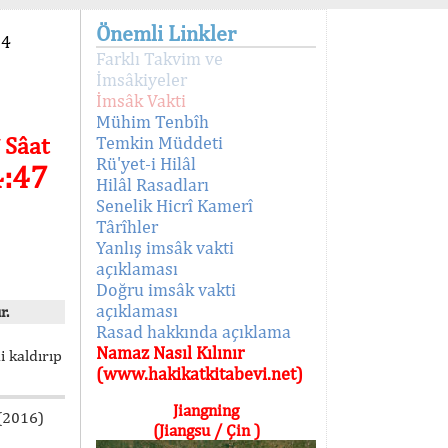
Önemli Linkler
94
Farklı Takvim ve
İmsâkiyeler
İmsâk Vakti
Mühim Tenbîh
 Sâat
Temkin Müddeti
Rü'yet-i Hilâl
4:47
Hilâl Rasadları
Senelik Hicrî Kamerî
Târîhler
Yanlış imsâk vakti
açıklaması
Doğru imsâk vakti
açıklaması
r.
Rasad hakkında açıklama
Namaz Nasıl Kılınır
i kaldırıp
(www.hakikatkitabevi.net)
Jiangning
 (2016)
(Jiangsu / Çin )