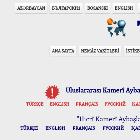
AZӘRBAYCAN
БЪЛГАРСКИ1
BOSANSKI
ENGLISH
T
ANA SAYFA
NEMÂZ VAKİTLERİ
İSTİKB
Uluslararası Kamerî Aybaş
TÜRKÇE
ENGLISH
FRANÇAIS
РУССКИЙ
ҚА
"Hicrî Kamerî Aybaşlar
TÜRKÇE
ENGLISH
FRANÇAIS
РУССКИЙ
ҚА