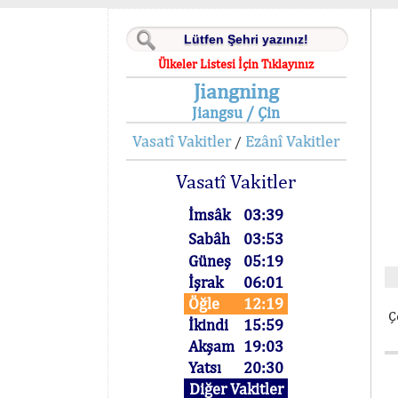
Ülkeler Listesi İçin Tıklayınız
Jiangning
Jiangsu / Çin
Vasatî Vakitler
Ezânî Vakitler
/
Vasatî Vakitler
İmsâk
03:39
Sabâh
03:53
Güneş
05:19
İşrak
06:01
Öğle
12:19
Ç
İkindi
15:59
Akşam
19:03
Yatsı
20:30
Diğer Vakitler