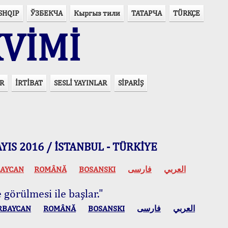
SHQIP
ЎЗБЕКЧА
Кыргыз тили
ТАТАРЧА
TÜRKÇE
VİMİ
R
İRTİBAT
SESLİ YAYINLAR
SİPARİŞ
 MAYIS 2016 / İSTANBUL - TÜRKİYE
AYCAN
ROMÂNĂ
BOSANSKI
فارسی
العربي
 görülmesi ile başlar."
RBAYCAN
ROMÂNĂ
BOSANSKI
فارسی
العربي