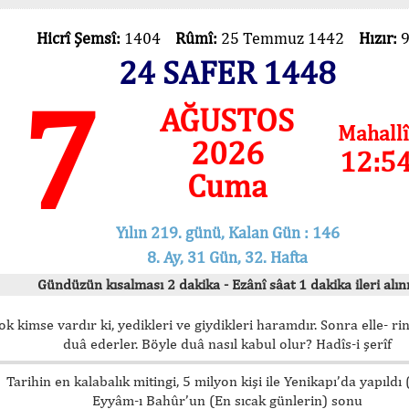
Hicrî Şemsî:
1404
Rûmî:
25 Temmuz 1442
Hızır:
24 SAFER 1448
7
AĞUSTOS
Mahallî
2026
12:5
Cuma
Yılın 219. günü, Kalan Gün : 146
8. Ay, 31 Gün, 32. Hafta
Gündüzün kısalması 2 dakika - Ezânî sâat 1 dakika ileri alını
ok kimse vardır ki, yedikleri ve giydikleri haramdır. Sonra elle- rin
duâ ederler. Böyle duâ nasıl kabul olur? Hadîs-i şerîf
Tarihin en kalabalık mitingi, 5 milyon kişi ile Yenikapı’da yapıldı
Eyyâm-ı Bahûr’un (En sıcak günlerin) sonu