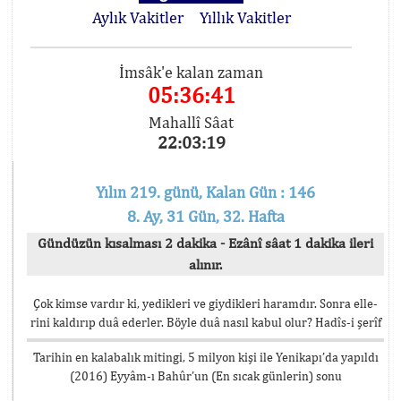
Aylık Vakitler
Yıllık Vakitler
İmsâk'e kalan zaman
05:36:40
Mahallî Sâat
22:03:20
Yılın 219. günü, Kalan Gün : 146
8. Ay, 31 Gün, 32. Hafta
Gündüzün kısalması 2 dakika - Ezânî sâat 1 dakika ileri
alınır.
Çok kimse vardır ki, yedikleri ve giydikleri haramdır. Sonra elle-
rini kaldırıp duâ ederler. Böyle duâ nasıl kabul olur? Hadîs-i şerîf
Tarihin en kalabalık mitingi, 5 milyon kişi ile Yenikapı’da yapıldı
(2016) Eyyâm-ı Bahûr’un (En sıcak günlerin) sonu