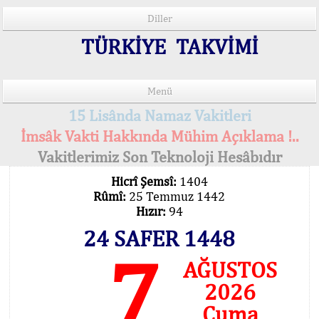
Diller
TÜRKİYE TAKVİMİ
Menü
15 Lisânda Namaz Vakitleri
İmsâk Vakti Hakkında Mühim Açıklama !..
Vakitlerimiz Son Teknoloji Hesâbıdır
Hicrî Şemsî:
1404
Rûmî:
25 Temmuz 1442
Hızır:
94
24 SAFER 1448
7
AĞUSTOS
2026
Cuma