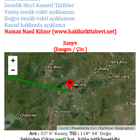
Senelik Hicrî Kamerî Târîhler
Yanlış imsâk vakti açıklaması
Doğru imsâk vakti açıklaması
Rasad hakkında açıklama
Namaz Nasıl Kılınır (www.hakikatkitabevi.net)
Jianye
(Jiangsu / Çin )
+
−
Leaflet
| Powered by
Esri
|
Earthstar Geographics
Arz :
32° 0' Kuzey,
Tûl :
118° 44' Doğu
Şehirden Çıkan
yeşil
hat , kıble istikâmetidir.