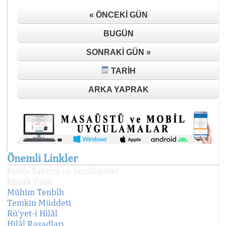
« ÖNCEKI GÜN
BUGÜN
SONRAKI GÜN »
TARIH
ARKA YAPRAK
Önemli Linkler
Farklı Takvim ve İmsâkiyeler
İmsâk Vakti
Mühim Tenbîh
Temkin Müddeti
Rü'yet-i Hilâl
Hilâl Rasadları