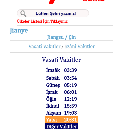
Ülkeler Listesi İçin Tıklayınız
Jianye
Jiangsu / Çin
Vasatî Vakitler
Ezânî Vakitler
/
Vasatî Vakitler
İmsâk
03:39
Sabâh
03:54
Güneş
05:19
İşrak
06:01
Öğle
12:19
İkindi
15:59
Akşam
19:03
Yatsı
20:31
Diğer Vakitler