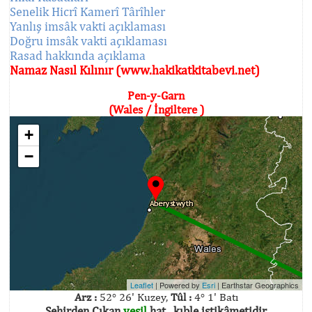
Senelik Hicrî Kamerî Târîhler
Yanlış imsâk vakti açıklaması
Doğru imsâk vakti açıklaması
Rasad hakkında açıklama
Namaz Nasıl Kılınır (www.hakikatkitabevi.net)
Pen-y-Garn
(Wales / İngiltere )
+
−
Leaflet
| Powered by
Esri
|
Earthstar Geographics
Arz :
52° 26' Kuzey,
Tûl :
4° 1' Batı
Şehirden Çıkan
yeşil
hat , kıble istikâmetidir.