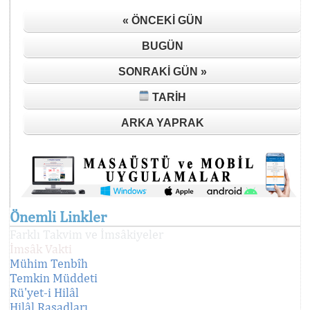
« ÖNCEKI GÜN
BUGÜN
SONRAKI GÜN »
TARIH
ARKA YAPRAK
Önemli Linkler
Farklı Takvim ve İmsâkiyeler
İmsâk Vakti
Mühim Tenbîh
Temkin Müddeti
Rü'yet-i Hilâl
Hilâl Rasadları