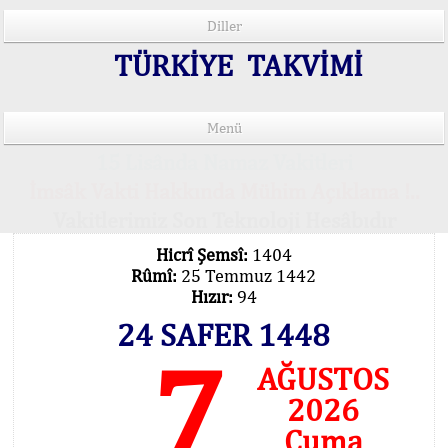
Diller
TÜRKİYE TAKVİMİ
Menü
15 Lisânda Namaz Vakitleri
İmsâk Vakti Hakkında Mühim Açıklama !..
Vakitlerimiz Son Teknoloji Hesâbıdır
Hicrî Şemsî:
1404
Rûmî:
25 Temmuz 1442
Hızır:
94
24 SAFER 1448
7
AĞUSTOS
2026
Cuma