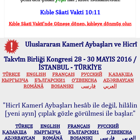
Kıble Sâati Vakti 10:11
Kıble Sâati Vakti'nde Güneşe dönen, kıbleye dönmüş olur.
Uluslararası Kamerî Aybaşları ve Hicrî
Takvîm Birliği Kongresi 28 - 30 MAYIS 2016 /
İSTANBUL - TÜRKİYE
TÜRKÇE
ENGLISH
FRANÇAIS
РУССКИЙ
ҚАЗАҚША
КЫPГЫЗЧA
БЪЛГАРСКИ1
O’ZBEKCHA
AZӘRBAYCAN
ROMÂNĂ
BOSANSKI
فارسی
العربي
"Hicrî Kamerî Aybaşları hesâb ile değil, hilâlin
[yeni ayın] çıplak gözle görülmesi ile başlar."
TÜRKÇE
ENGLISH
FRANÇAIS
РУССКИЙ
ҚАЗАҚША
КЫPГЫЗЧA
БЪЛГАРСКИ1
O’ZBEKCHA
AZӘRBAYCAN
ROMÂNĂ
BOSANSKI
فارسی
العربي