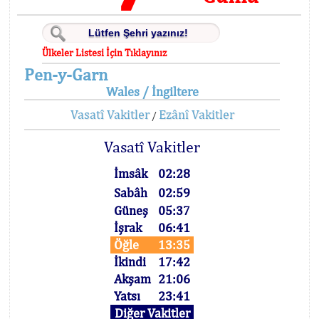
Ülkeler Listesi İçin Tıklayınız
Pen-y-Garn
Wales / İngiltere
Vasatî Vakitler
Ezânî Vakitler
/
Vasatî Vakitler
İmsâk
02:28
Sabâh
02:59
Güneş
05:37
İşrak
06:41
Öğle
13:35
İkindi
17:42
Akşam
21:06
Yatsı
23:41
Diğer Vakitler