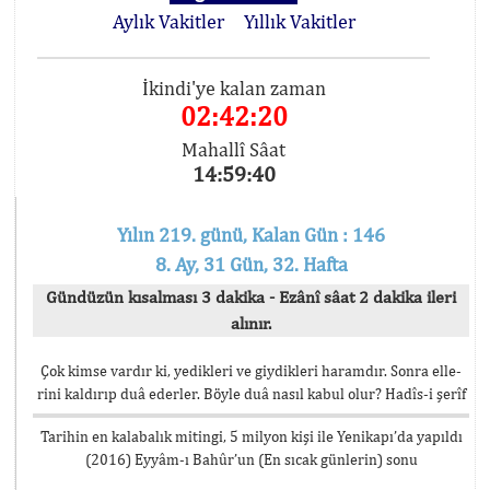
Aylık Vakitler
Yıllık Vakitler
İkindi'ye kalan zaman
02:42:20
Mahallî Sâat
14:59:40
Yılın 219. günü, Kalan Gün : 146
8. Ay, 31 Gün, 32. Hafta
Gündüzün kısalması 3 dakika - Ezânî sâat 2 dakika ileri
alınır.
Çok kimse vardır ki, yedikleri ve giydikleri haramdır. Sonra elle-
rini kaldırıp duâ ederler. Böyle duâ nasıl kabul olur? Hadîs-i şerîf
Tarihin en kalabalık mitingi, 5 milyon kişi ile Yenikapı’da yapıldı
(2016) Eyyâm-ı Bahûr’un (En sıcak günlerin) sonu