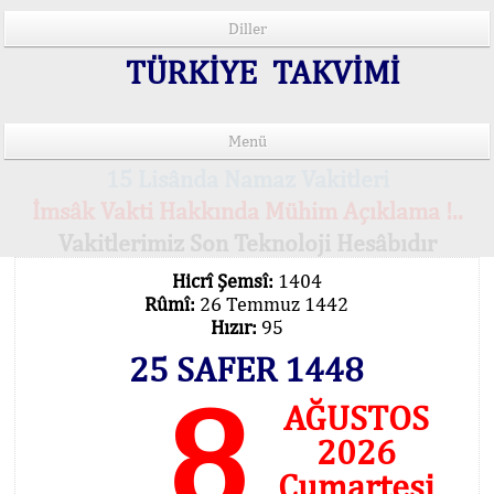
Diller
TÜRKİYE TAKVİMİ
Menü
15 Lisânda Namaz Vakitleri
İmsâk Vakti Hakkında Mühim Açıklama !..
Vakitlerimiz Son Teknoloji Hesâbıdır
Hicrî Şemsî:
1404
Rûmî:
26 Temmuz 1442
Hızır:
95
25 SAFER 1448
8
AĞUSTOS
2026
Cumartesi