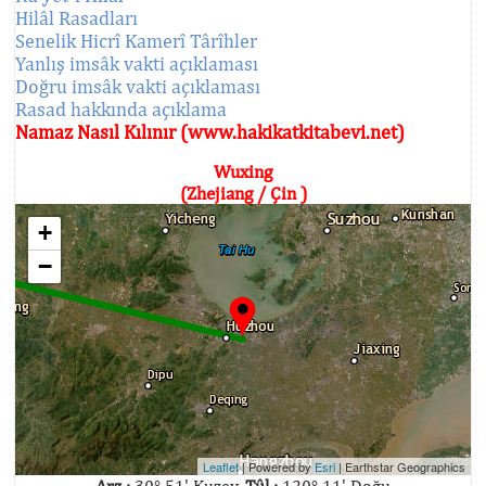
Hilâl Rasadları
Senelik Hicrî Kamerî Târîhler
Yanlış imsâk vakti açıklaması
Doğru imsâk vakti açıklaması
Rasad hakkında açıklama
Namaz Nasıl Kılınır (www.hakikatkitabevi.net)
Wuxing
(Zhejiang / Çin )
+
−
Leaflet
| Powered by
Esri
|
Earthstar Geographics
Arz :
30° 51' Kuzey,
Tûl :
120° 11' Doğu