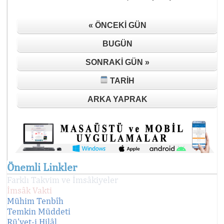
« ÖNCEKI GÜN
BUGÜN
SONRAKI GÜN »
TARIH
ARKA YAPRAK
Önemli Linkler
Farklı Takvim ve İmsâkiyeler
İmsâk Vakti
Mühim Tenbîh
Temkin Müddeti
Rü'yet-i Hilâl