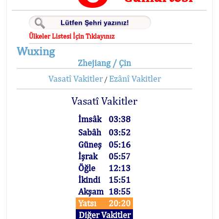
Ülkeler Listesi İçin Tıklayınız
Wuxing
Zhejiang / Çin
Vasatî Vakitler
Ezânî Vakitler
/
Vasatî Vakitler
İmsâk
03:38
Sabâh
03:52
Güneş
05:16
İşrak
05:57
Öğle
12:13
İkindi
15:51
Akşam
18:55
Yatsı
20:20
Diğer Vakitler