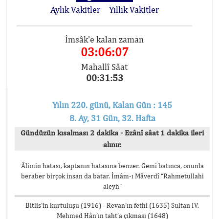
Aylık Vakitler
Yıllık Vakitler
İmsâk'e kalan zaman
03:06:07
Mahallî Sâat
00:31:53
Yılın 220. günü, Kalan Gün : 145
8. Ay, 31 Gün, 32. Hafta
Gündüzün kısalması 2 dakika - Ezânî sâat 1 dakika ileri
alınır.
Âlimin hatası, kaptanın hatasına benzer. Gemi batınca, onunla
beraber birçok insan da batar. İmâm-ı Mâverdî “Rahmetullahi
aleyh”
Bitlis’in kurtuluşu (1916) - Revan’ın fethi (1635) Sultan IV.
Mehmed Hân’ın taht’a çıkması (1648)