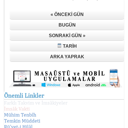
« ÖNCEKI GÜN
BUGÜN
SONRAKI GÜN »
TARIH
ARKA YAPRAK
Önemli Linkler
Farklı Takvim ve İmsâkiyeler
İmsâk Vakti
Mühim Tenbîh
Temkin Müddeti
Rü'yet-i Hilâl