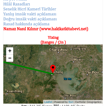
Hilâl Rasadları
Senelik Hicrî Kamerî Târîhler
Yanlış imsâk vakti açıklaması
Doğru imsâk vakti açıklaması
Rasad hakkında açıklama
Namaz Nasıl Kılınır (www.hakikatkitabevi.net)
Yixing
(Jiangsu / Çin )
+
−
Leaflet
| Powered by
Esri
|
Earthstar Geographics
Arz :
31° 20' Kuzey,
Tûl :
119° 49' Doğu