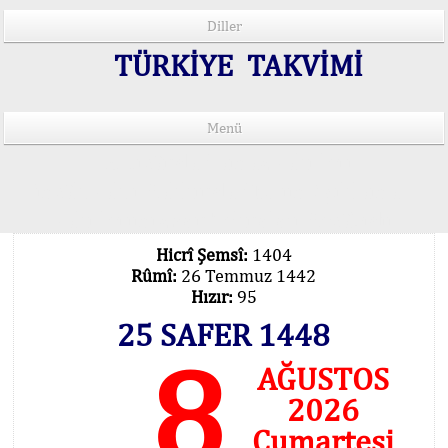
Diller
TÜRKİYE TAKVİMİ
Menü
15 Lisânda Namaz Vakitleri
İmsâk Vakti Hakkında Mühim Açıklama !..
Vakitlerimiz Son Teknoloji Hesâbıdır
Hicrî Şemsî:
1404
Rûmî:
26 Temmuz 1442
Hızır:
95
25 SAFER 1448
8
AĞUSTOS
2026
Cumartesi