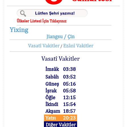
Ülkeler Listesi İçin Tıklayınız
Yixing
Jiangsu / Çin
Vasatî Vakitler
Ezânî Vakitler
/
Vasatî Vakitler
İmsâk
03:38
Sabâh
03:52
Güneş
05:16
İşrak
05:58
Öğle
12:15
İkindi
15:54
Akşam
18:57
Yatsı
20:23
Diğer Vakitler