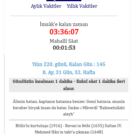
Aylık Vakitler
Yıllık Vakitler
İmsâk'e kalan zaman
03:36:07
Mahallî Sâat
00:01:53
Yılın 220. günü, Kalan Gün : 145
8. Ay, 31 Gün, 32. Hafta
Gündüzün kısalması 1 dakika - Ezânî sâat 1 dakika ileri
alınır.
Âlimin hatası, kaptanın hatasına benzer. Gemi batınca, onunla
beraber birçok insan da batar. İmâm-ı Mâverdî “Rahmetullahi
aleyh”
Bitlis’in kurtuluşu (1916) - Revan’ın fethi (1635) Sultan IV.
Mehmed Hân’ın taht’a çıkması (1648)