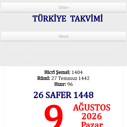
Diller
TÜRKİYE TAKVİMİ
Menü
15 Lisânda Namaz Vakitleri
İmsâk Vakti Hakkında Mühim Açıklama !..
Vakitlerimiz Son Teknoloji Hesâbıdır
Hicrî Şemsî:
1404
Rûmî:
27 Temmuz 1442
Hızır:
96
26 SAFER 1448
9
AĞUSTOS
2026
Pazar