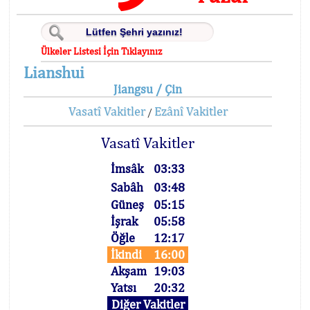
Ülkeler Listesi İçin Tıklayınız
Lianshui
Jiangsu / Çin
Vasatî Vakitler
Ezânî Vakitler
/
Vasatî Vakitler
İmsâk
03:33
Sabâh
03:48
Güneş
05:15
İşrak
05:58
Öğle
12:17
İkindi
16:00
Akşam
19:03
Yatsı
20:32
Diğer Vakitler