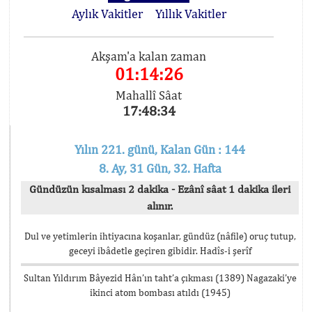
Aylık Vakitler
Yıllık Vakitler
Akşam'a kalan zaman
01:14:26
Mahallî Sâat
17:48:34
Yılın 221. günü, Kalan Gün : 144
8. Ay, 31 Gün, 32. Hafta
Gündüzün kısalması 2 dakika - Ezânî sâat 1 dakika ileri
alınır.
Dul ve yetimlerin ihtiyacına koşanlar, gündüz (nâfile) oruç tutup,
geceyi ibâdetle geçiren gibidir. Hadîs-i şerîf
Sultan Yıldırım Bâyezid Hân’ın taht’a çıkması (1389) Nagazaki’ye
ikinci atom bombası atıldı (1945)