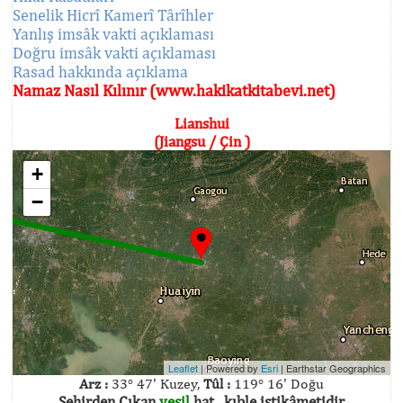
Senelik Hicrî Kamerî Târîhler
Yanlış imsâk vakti açıklaması
Doğru imsâk vakti açıklaması
Rasad hakkında açıklama
Namaz Nasıl Kılınır (www.hakikatkitabevi.net)
Lianshui
(Jiangsu / Çin )
+
−
Leaflet
| Powered by
Esri
|
Earthstar Geographics
Arz :
33° 47' Kuzey,
Tûl :
119° 16' Doğu
Şehirden Çıkan
yeşil
hat , kıble istikâmetidir.