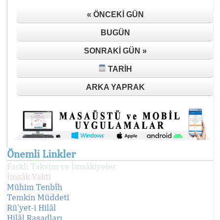
« ÖNCEKI GÜN
BUGÜN
SONRAKI GÜN »
TARIH
ARKA YAPRAK
Önemli Linkler
Farklı Takvim ve İmsâkiyeler
İmsâk Vakti
Mühim Tenbîh
Temkin Müddeti
Rü'yet-i Hilâl
Hilâl Rasadları