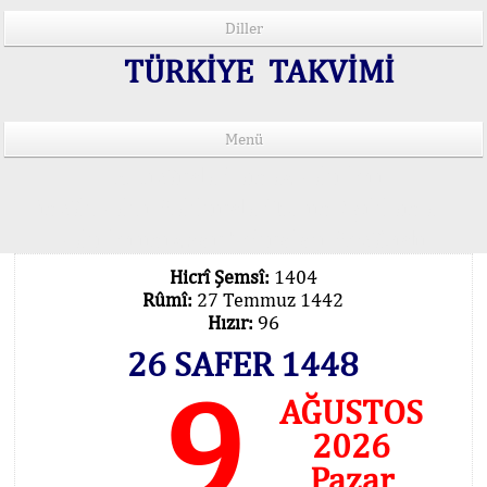
Diller
TÜRKİYE TAKVİMİ
Menü
15 Lisânda Namaz Vakitleri
İmsâk Vakti Hakkında Mühim Açıklama !..
Vakitlerimiz Son Teknoloji Hesâbıdır
Hicrî Şemsî:
1404
Rûmî:
27 Temmuz 1442
Hızır:
96
26 SAFER 1448
9
AĞUSTOS
2026
Pazar