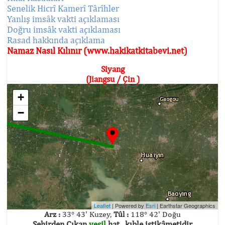
Senelik Hicrî Kamerî Târîhler
Yanlış imsâk vakti açıklaması
Doğru imsâk vakti açıklaması
Rasad hakkında açıklama
Namaz Nasıl Kılınır (www.hakikatkitabevi.net)
Siyang
(Jiangsu / Çin )
+
−
Leaflet
| Powered by
Esri
|
Earthstar Geographics
Arz :
33° 43' Kuzey,
Tûl :
118° 42' Doğu
Şehirden Çıkan
yeşil
hat , kıble istikâmetidir.