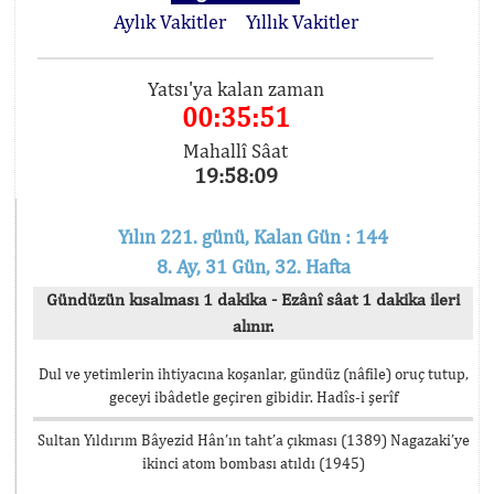
Aylık Vakitler
Yıllık Vakitler
Yatsı'ya kalan zaman
00:35:51
Mahallî Sâat
19:58:09
Yılın 221. günü, Kalan Gün : 144
8. Ay, 31 Gün, 32. Hafta
Gündüzün kısalması 1 dakika - Ezânî sâat 1 dakika ileri
alınır.
Dul ve yetimlerin ihtiyacına koşanlar, gündüz (nâfile) oruç tutup,
geceyi ibâdetle geçiren gibidir. Hadîs-i şerîf
Sultan Yıldırım Bâyezid Hân’ın taht’a çıkması (1389) Nagazaki’ye
ikinci atom bombası atıldı (1945)