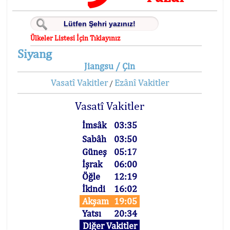
Ülkeler Listesi İçin Tıklayınız
Siyang
Jiangsu / Çin
Vasatî Vakitler
Ezânî Vakitler
/
Vasatî Vakitler
İmsâk
03:35
Sabâh
03:50
Güneş
05:17
İşrak
06:00
Öğle
12:19
İkindi
16:02
Akşam
19:05
Yatsı
20:34
Diğer Vakitler