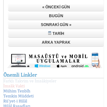
« ÖNCEKI GÜN
BUGÜN
SONRAKI GÜN »
TARIH
ARKA YAPRAK
Önemli Linkler
Farklı Takvim ve İmsâkiyeler
İmsâk Vakti
Mühim Tenbîh
Temkin Müddeti
Rü'yet-i Hilâl
Hilâl Rasadları