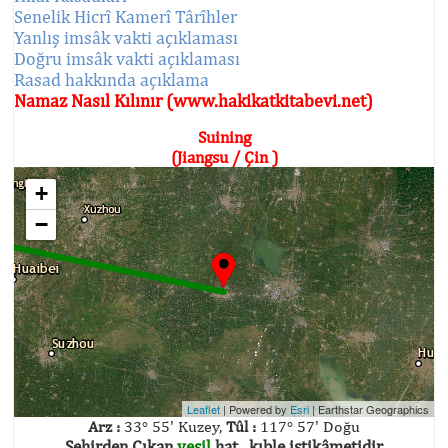
Senelik Hicrî Kamerî Târîhler
Yanlış imsâk vakti açıklaması
Doğru imsâk vakti açıklaması
Rasad hakkında açıklama
Namaz Nasıl Kılınır (www.hakikatkitabevi.net)
Suining
(Jiangsu / Çin )
+
−
Leaflet
| Powered by
Esri
|
Earthstar Geographics
Arz :
33° 55' Kuzey,
Tûl :
117° 57' Doğu
Şehirden Çıkan
yeşil
hat , kıble istikâmetidir.