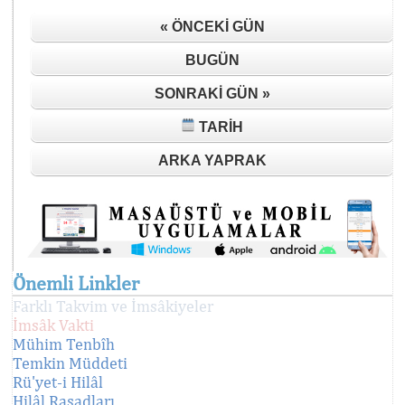
« ÖNCEKI GÜN
BUGÜN
SONRAKI GÜN »
TARIH
ARKA YAPRAK
Önemli Linkler
Farklı Takvim ve İmsâkiyeler
İmsâk Vakti
Mühim Tenbîh
Temkin Müddeti
Rü'yet-i Hilâl
Hilâl Rasadları