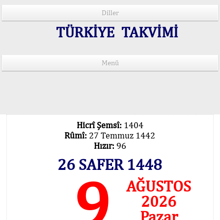
Diller
TÜRKİYE TAKVİMİ
Menü
15 Lisânda Namaz Vakitleri
İmsâk Vakti Hakkında Mühim Açıklama !..
Vakitlerimiz Son Teknoloji Hesâbıdır
Hicrî Şemsî:
1404
Rûmî:
27 Temmuz 1442
Hızır:
96
26 SAFER 1448
9
AĞUSTOS
2026
Pazar