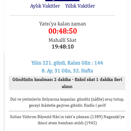
Aylık Vakitler
Yıllık Vakitler
Yatsı'ya kalan zaman
00:48:50
Mahallî Sâat
19:48:10
Yılın 221. günü, Kalan Gün : 144
8. Ay, 31 Gün, 32. Hafta
Gündüzün kısalması 2 dakika - Ezânî sâat 1 dakika ileri
alınır.
Dul ve yetimlerin ihtiyacına koşanlar, gündüz (nâfile) oruç tutup,
geceyi ibâdetle geçiren gibidir. Hadîs-i şerîf
Sultan Yıldırım Bâyezid Hân’ın taht’a çıkması (1389) Nagazaki’ye
ikinci atom bombası atıldı (1945)