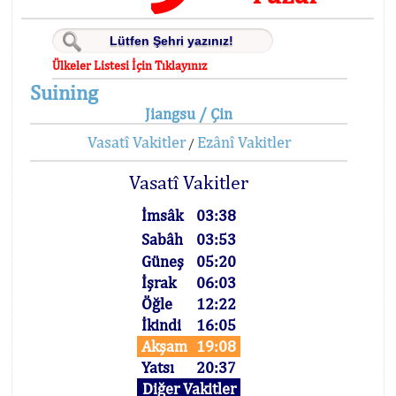
Ülkeler Listesi İçin Tıklayınız
Suining
Jiangsu / Çin
Vasatî Vakitler
Ezânî Vakitler
/
Vasatî Vakitler
İmsâk
03:38
Sabâh
03:53
Güneş
05:20
İşrak
06:03
Öğle
12:22
İkindi
16:05
Akşam
19:08
Yatsı
20:37
Diğer Vakitler