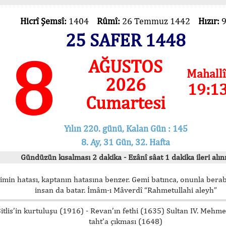
Hicrî Şemsî:
1404
Rûmî:
26 Temmuz 1442
Hızır:
25 SAFER 1448
8
AĞUSTOS
Mahallî
2026
19:1
Cumartesi
Yılın 220. günü, Kalan Gün : 145
8. Ay, 31 Gün, 32. Hafta
Gündüzün kısalması 2 dakika - Ezânî sâat 1 dakika ileri alını
imin hatası, kaptanın hatasına benzer. Gemi batınca, onunla bera
insan da batar. İmâm-ı Mâverdî “Rahmetullahi aleyh”
itlis’in kurtuluşu (1916) - Revan’ın fethi (1635) Sultan IV. Mehm
taht’a çıkması (1648)