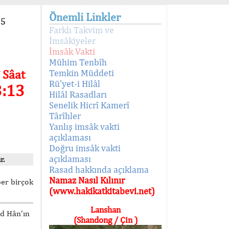
Önemli Linkler
95
Farklı Takvim ve
İmsâkiyeler
İmsâk Vakti
Mühim Tenbîh
 Sâat
Temkin Müddeti
Rü'yet-i Hilâl
3:13
Hilâl Rasadları
Senelik Hicrî Kamerî
Târîhler
Yanlış imsâk vakti
açıklaması
Doğru imsâk vakti
açıklaması
r.
Rasad hakkında açıklama
Namaz Nasıl Kılınır
ber birçok
(www.hakikatkitabevi.net)
Lanshan
ed Hân’ın
(Shandong / Çin )