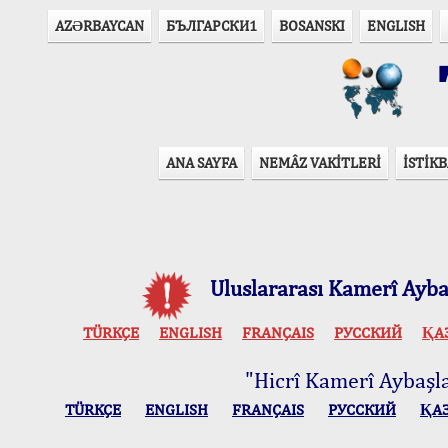
AZӘRBAYCAN
БЪЛГАРСКИ1
BOSANSKI
ENGLISH
T
ANA SAYFA
NEMÂZ VAKİTLERİ
İSTİKB
Uluslararası Kamerî Aybaş
TÜRKÇE
ENGLISH
FRANÇAIS
РУССКИЙ
ҚА
"Hicrî Kamerî Aybaşlar
TÜRKÇE
ENGLISH
FRANÇAIS
РУССКИЙ
ҚА