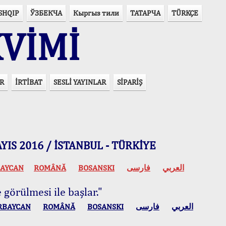
SHQIP
ЎЗБЕКЧА
Кыргыз тили
ТАТАРЧА
TÜRKÇE
VİMİ
R
İRTİBAT
SESLİ YAYINLAR
SİPARİŞ
 MAYIS 2016 / İSTANBUL - TÜRKİYE
AYCAN
ROMÂNĂ
BOSANSKI
فارسی
العربي
 görülmesi ile başlar."
RBAYCAN
ROMÂNĂ
BOSANSKI
فارسی
العربي