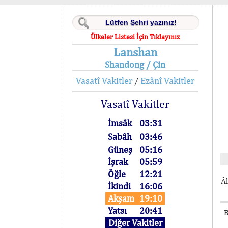
Ülkeler Listesi İçin Tıklayınız
Lanshan
Shandong / Çin
Vasatî Vakitler
Ezânî Vakitler
/
Vasatî Vakitler
İmsâk
03:31
Sabâh
03:46
Güneş
05:16
İşrak
05:59
Öğle
12:21
Âl
İkindi
16:06
Akşam
19:10
Yatsı
20:41
B
Diğer Vakitler