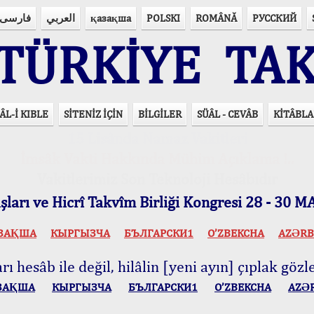
فارسی
العربي
қазақша
POLSKI
ROMÂNĂ
РУССКИЙ
ÜRKİYE TAK
ÂL-İ KIBLE
SİTENİZ İÇİN
BİLGİLER
SÜÂL - CEVÂB
KİTÂBLA
15 Lisânda Namaz Vakitleri
İmsâk Vakti Hakkında Mühim Açıklama !..
Vakitlerimiz Son Teknoloji Hesâbıdır
ları ve Hicrî Takvîm Birliği Kongresi 28 - 30
ЗАҚША
КЫPГЫЗЧA
БЪЛГАРСКИ1
O’ZBEKCHA
AZӘRB
ı hesâb ile değil, hilâlin [yeni ayın] çıplak gözle
ЗАҚША
КЫPГЫЗЧA
БЪЛГАРСКИ1
O’ZBEKCHA
AZӘ