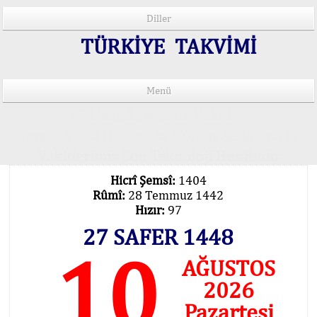
Diller
TÜRKİYE TAKVİMİ
Menü
15 Lisânda Namaz Vakitleri
İmsâk Vakti Hakkında Mühim Açıklama !..
Vakitlerimiz Son Teknoloji Hesâbıdır
Hicrî Şemsî:
1404
Rûmî:
28 Temmuz 1442
Hızır:
97
27 SAFER 1448
10
AĞUSTOS
2026
Pazartesi