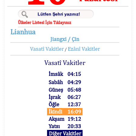
Ülkeler Listesi İçin Tıklayınız
Lianhua
Jiangxi / Çin
Vasatî Vakitler
Ezânî Vakitler
/
Vasatî Vakitler
İmsâk
04:15
Sabâh
04:29
Güneş
05:48
İşrak
06:27
Öğle
12:37
İkindi
16:09
Akşam
19:12
Yatsı
20:33
Diğer Vakitler