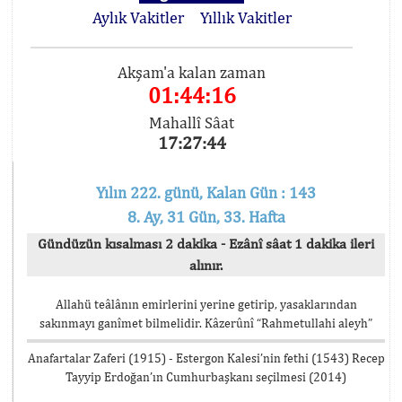
Aylık Vakitler
Yıllık Vakitler
Akşam'a kalan zaman
01:44:16
Mahallî Sâat
17:27:44
Yılın 222. günü, Kalan Gün : 143
8. Ay, 31 Gün, 33. Hafta
Gündüzün kısalması 2 dakika - Ezânî sâat 1 dakika ileri
alınır.
Allahü teâlânın emirlerini yerine getirip, yasaklarından
sakınmayı ganîmet bilmelidir. Kâzerûnî “Rahmetullahi aleyh”
Anafartalar Zaferi (1915) - Estergon Kalesi’nin fethi (1543) Recep
Tayyip Erdoğan’ın Cumhurbaşkanı seçilmesi (2014)