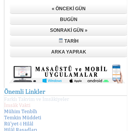
« ÖNCEKI GÜN
BUGÜN
SONRAKI GÜN »
TARIH
ARKA YAPRAK
Önemli Linkler
Farklı Takvim ve İmsâkiyeler
İmsâk Vakti
Mühim Tenbîh
Temkin Müddeti
Rü'yet-i Hilâl
Hilâl Rasadları