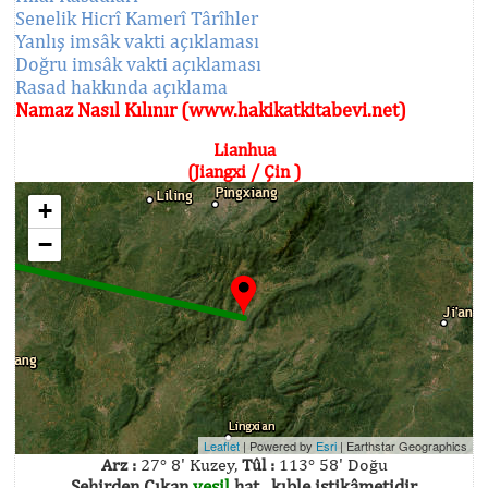
Senelik Hicrî Kamerî Târîhler
Yanlış imsâk vakti açıklaması
Doğru imsâk vakti açıklaması
Rasad hakkında açıklama
Namaz Nasıl Kılınır (www.hakikatkitabevi.net)
Lianhua
(Jiangxi / Çin )
+
−
Leaflet
| Powered by
Esri
|
Earthstar Geographics
Arz :
27° 8' Kuzey,
Tûl :
113° 58' Doğu
Şehirden Çıkan
yeşil
hat , kıble istikâmetidir.