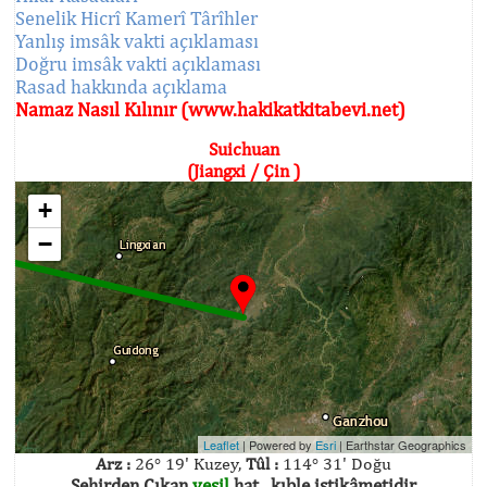
Senelik Hicrî Kamerî Târîhler
Yanlış imsâk vakti açıklaması
Doğru imsâk vakti açıklaması
Rasad hakkında açıklama
Namaz Nasıl Kılınır (www.hakikatkitabevi.net)
Suichuan
(Jiangxi / Çin )
+
−
Leaflet
| Powered by
Esri
|
Earthstar Geographics
Arz :
26° 19' Kuzey,
Tûl :
114° 31' Doğu
Şehirden Çıkan
yeşil
hat , kıble istikâmetidir.