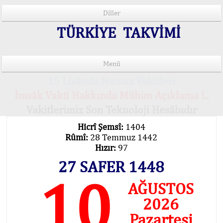
Diller
TÜRKİYE TAKVİMİ
Menü
15 Lisânda Namaz Vakitleri
İmsâk Vakti Hakkında Mühim Açıklama !..
Vakitlerimiz Son Teknoloji Hesâbıdır
Hicrî Şemsî:
1404
Rûmî:
28 Temmuz 1442
Hızır:
97
27 SAFER 1448
10
AĞUSTOS
2026
Pazartesi