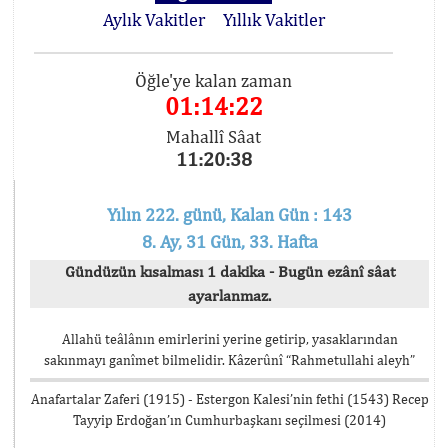
Aylık Vakitler
Yıllık Vakitler
Öğle'ye kalan zaman
01:14:22
Mahallî Sâat
11:20:38
Yılın 222. günü, Kalan Gün : 143
8. Ay, 31 Gün, 33. Hafta
Gündüzün kısalması 1 dakika - Bugün ezânî sâat
ayarlanmaz.
Allahü teâlânın emirlerini yerine getirip, yasaklarından
sakınmayı ganîmet bilmelidir. Kâzerûnî “Rahmetullahi aleyh”
Anafartalar Zaferi (1915) - Estergon Kalesi’nin fethi (1543) Recep
Tayyip Erdoğan’ın Cumhurbaşkanı seçilmesi (2014)