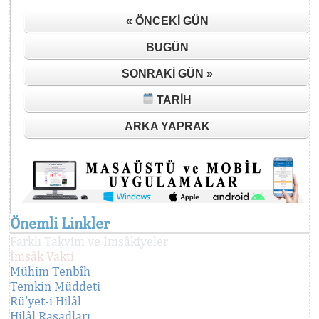
« ÖNCEKI GÜN
BUGÜN
SONRAKI GÜN »
TARIH
ARKA YAPRAK
Önemli Linkler
Farklı Takvim ve İmsâkiyeler
İmsâk Vakti
Mühim Tenbîh
Temkin Müddeti
Rü'yet-i Hilâl
Hilâl Rasadları