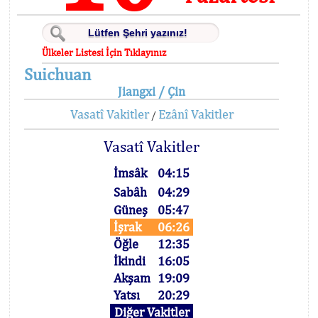
Ülkeler Listesi İçin Tıklayınız
Suichuan
Jiangxi / Çin
Vasatî Vakitler
Ezânî Vakitler
/
Vasatî Vakitler
İmsâk
04:15
Sabâh
04:29
Güneş
05:47
İşrak
06:26
Öğle
12:35
İkindi
16:05
Akşam
19:09
Yatsı
20:29
Diğer Vakitler