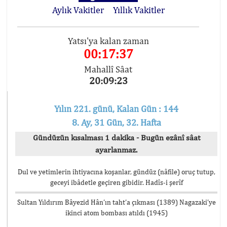
Aylık Vakitler
Yıllık Vakitler
Yatsı'ya kalan zaman
00:17:36
Mahallî Sâat
20:09:24
Yılın 221. günü, Kalan Gün : 144
8. Ay, 31 Gün, 32. Hafta
Gündüzün kısalması 1 dakika - Bugün ezânî sâat
ayarlanmaz.
Dul ve yetimlerin ihtiyacına koşanlar, gündüz (nâfile) oruç tutup,
geceyi ibâdetle geçiren gibidir. Hadîs-i şerîf
Sultan Yıldırım Bâyezid Hân’ın taht’a çıkması (1389) Nagazaki’ye
ikinci atom bombası atıldı (1945)