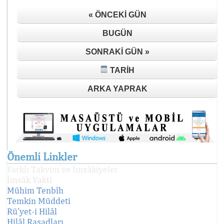
« ÖNCEKI GÜN
BUGÜN
SONRAKI GÜN »
TARIH
ARKA YAPRAK
Önemli Linkler
Farklı Takvim ve İmsâkiyeler
İmsâk Vakti
Mühim Tenbîh
Temkin Müddeti
Rü'yet-i Hilâl
Hilâl Rasadları