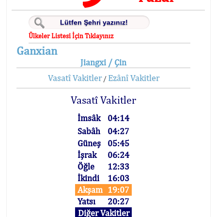
Ülkeler Listesi İçin Tıklayınız
Ganxian
Jiangxi / Çin
Vasatî Vakitler
Ezânî Vakitler
/
Vasatî Vakitler
İmsâk
04:14
Sabâh
04:27
Güneş
05:45
İşrak
06:24
Öğle
12:33
İkindi
16:03
Akşam
19:07
Yatsı
20:27
Diğer Vakitler