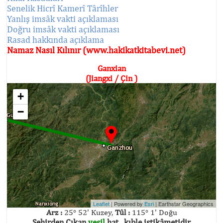
Senelik Hicrî Kamerî Târîhler
Yanlış imsâk vakti açıklaması
Doğru imsâk vakti açıklaması
Rasad hakkında açıklama
Namaz Nasıl Kılınır (www.hakikatkitabevi.net)
Ganxian
(Jiangxi / Çin )
+
−
Leaflet
| Powered by
Esri
|
Earthstar Geographics
Arz :
25° 52' Kuzey,
Tûl :
115° 1' Doğu
Şehirden Çıkan
yeşil
hat , kıble istikâmetidir.