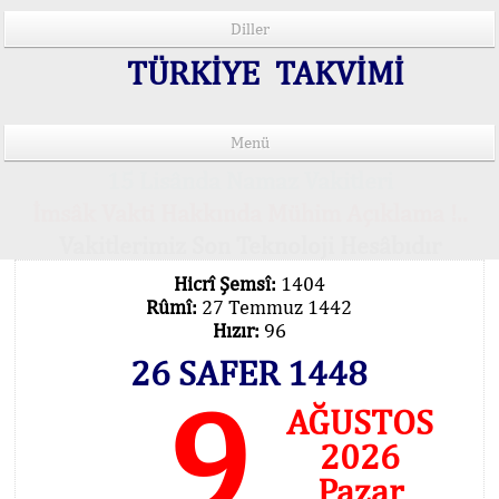
Diller
TÜRKİYE TAKVİMİ
Menü
15 Lisânda Namaz Vakitleri
İmsâk Vakti Hakkında Mühim Açıklama !..
Vakitlerimiz Son Teknoloji Hesâbıdır
Hicrî Şemsî:
1404
Rûmî:
27 Temmuz 1442
Hızır:
96
26 SAFER 1448
9
AĞUSTOS
2026
Pazar