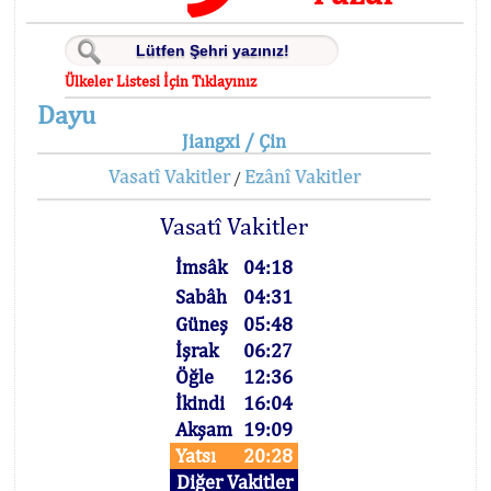
Ülkeler Listesi İçin Tıklayınız
Dayu
Jiangxi / Çin
Vasatî Vakitler
Ezânî Vakitler
/
Vasatî Vakitler
İmsâk
04:18
Sabâh
04:31
Güneş
05:48
İşrak
06:27
Öğle
12:36
İkindi
16:04
Akşam
19:09
Yatsı
20:28
Diğer Vakitler