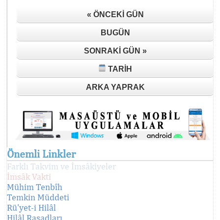
« ÖNCEKI GÜN
BUGÜN
SONRAKI GÜN »
TARIH
ARKA YAPRAK
Önemli Linkler
Farklı Takvim ve İmsâkiyeler
İmsâk Vakti
Mühim Tenbîh
Temkin Müddeti
Rü'yet-i Hilâl
Hilâl Rasadları