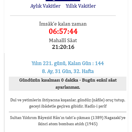
Aylık Vakitler
Yıllık Vakitler
İmsâk'e kalan zaman
06:57:44
Mahallî Sâat
21:20:16
Yılın 221. günü, Kalan Gün : 144
8. Ay, 31 Gün, 32. Hafta
Gündüzün kısalması 0 dakika - Bugün ezânî sâat
ayarlanmaz.
Dul ve yetimlerin ihtiyacına koşanlar, gündüz (nâfile) oruç tutup,
geceyi ibâdetle geçiren gibidir. Hadîs-i şerîf
Sultan Yıldırım Bâyezid Hân’ın taht’a çıkması (1389) Nagazaki’ye
ikinci atom bombası atıldı (1945)