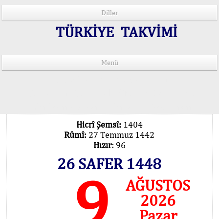
Diller
TÜRKİYE TAKVİMİ
Menü
15 Lisânda Namaz Vakitleri
İmsâk Vakti Hakkında Mühim Açıklama !..
Vakitlerimiz Son Teknoloji Hesâbıdır
Hicrî Şemsî:
1404
Rûmî:
27 Temmuz 1442
Hızır:
96
26 SAFER 1448
9
AĞUSTOS
2026
Pazar