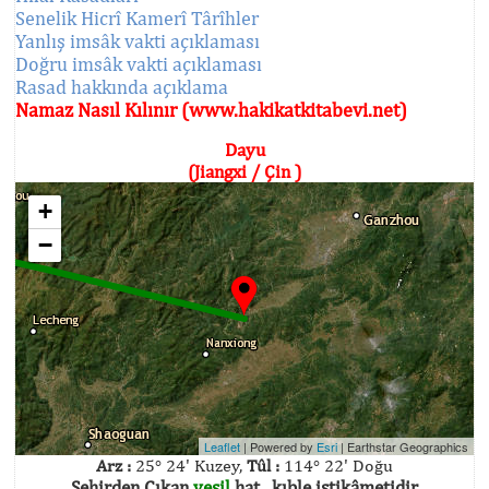
Senelik Hicrî Kamerî Târîhler
Yanlış imsâk vakti açıklaması
Doğru imsâk vakti açıklaması
Rasad hakkında açıklama
Namaz Nasıl Kılınır (www.hakikatkitabevi.net)
Dayu
(Jiangxi / Çin )
+
−
Leaflet
| Powered by
Esri
|
Earthstar Geographics
Arz :
25° 24' Kuzey,
Tûl :
114° 22' Doğu
Şehirden Çıkan
yeşil
hat , kıble istikâmetidir.