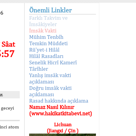
Önemli Linkler
96
Farklı Takvim ve
İmsâkiyeler
İmsâk Vakti
Mühim Tenbîh
 Sâat
Temkin Müddeti
Rü'yet-i Hilâl
5:57
Hilâl Rasadları
Senelik Hicrî Kamerî
Târîhler
Yanlış imsâk vakti
açıklaması
Doğru imsâk vakti
açıklaması
r.
Rasad hakkında açıklama
Namaz Nasıl Kılınır
 geceyi
(www.hakikatkitabevi.net)
Lichuan
kinci atom
(Jiangxi / Çin )