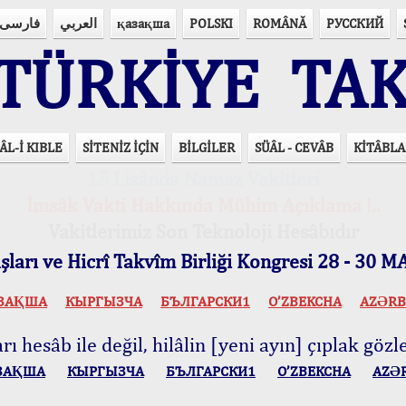
فارسی
العربي
қазақша
POLSKI
ROMÂNĂ
РУССКИЙ
ÜRKİYE TAK
ÂL-İ KIBLE
SİTENİZ İÇİN
BİLGİLER
SÜÂL - CEVÂB
KİTÂBLA
15 Lisânda Namaz Vakitleri
İmsâk Vakti Hakkında Mühim Açıklama !..
Vakitlerimiz Son Teknoloji Hesâbıdır
ları ve Hicrî Takvîm Birliği Kongresi 28 - 30
ЗАҚША
КЫPГЫЗЧA
БЪЛГАРСКИ1
O’ZBEKCHA
AZӘRB
ı hesâb ile değil, hilâlin [yeni ayın] çıplak gözle
ЗАҚША
КЫPГЫЗЧA
БЪЛГАРСКИ1
O’ZBEKCHA
AZӘ