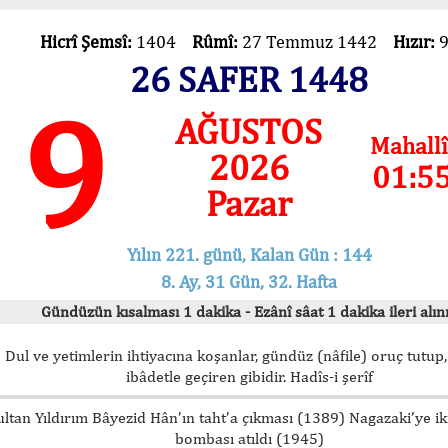
Hicrî Şemsî:
1404
Rûmî:
27 Temmuz 1442
Hızır:
26 SAFER 1448
9
AĞUSTOS
Mahallî
2026
01:5
Pazar
Yılın 221. günü, Kalan Gün : 144
8. Ay, 31 Gün, 32. Hafta
Gündüzün kısalması 1 dakika - Ezânî sâat 1 dakika ileri alını
Dul ve yetimlerin ihtiyacına koşanlar, gündüz (nâfile) oruç tutup,
ibâdetle geçiren gibidir. Hadîs-i şerîf
ultan Yıldırım Bâyezid Hân’ın taht’a çıkması (1389) Nagazaki’ye i
bombası atıldı (1945)