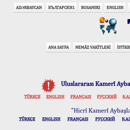
AZӘRBAYCAN
БЪЛГАРСКИ1
BOSANSKI
ENGLISH
T
ANA SAYFA
NEMÂZ VAKİTLERİ
İSTİKB
Uluslararası Kamerî Aybaş
TÜRKÇE
ENGLISH
FRANÇAIS
РУССКИЙ
ҚА
"Hicrî Kamerî Aybaşlar
TÜRKÇE
ENGLISH
FRANÇAIS
РУССКИЙ
ҚА