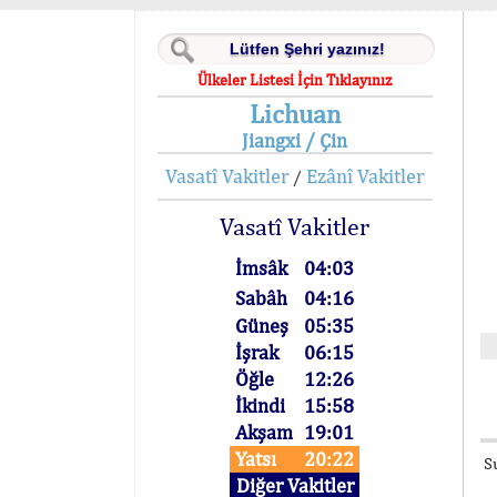
Ülkeler Listesi İçin Tıklayınız
Lichuan
Jiangxi / Çin
Vasatî Vakitler
Ezânî Vakitler
/
Vasatî Vakitler
İmsâk
04:03
Sabâh
04:16
Güneş
05:35
İşrak
06:15
Öğle
12:26
İkindi
15:58
Akşam
19:01
Yatsı
20:22
S
Diğer Vakitler