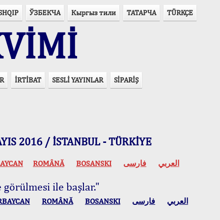
SHQIP
ЎЗБЕКЧА
Кыргыз тили
ТАТАРЧА
TÜRKÇE
VİMİ
R
İRTİBAT
SESLİ YAYINLAR
SİPARİŞ
 MAYIS 2016 / İSTANBUL - TÜRKİYE
AYCAN
ROMÂNĂ
BOSANSKI
فارسی
العربي
 görülmesi ile başlar."
RBAYCAN
ROMÂNĂ
BOSANSKI
فارسی
العربي