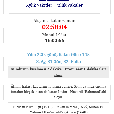
Aylık Vakitler
Yıllık Vakitler
Akşam'a kalan zaman
02:58:04
Mahallî Sâat
16:00:56
Yılın 220. günü, Kalan Gün : 145
8. Ay, 31 Gün, 32. Hafta
Gündüzün kısalması 2 dakika - Ezânî sâat 1 dakika ileri
alınır.
Âlimin hatası, kaptanın hatasına benzer. Gemi batınca, onunla
beraber birçok insan da batar. İmâm-ı Mâverdî “Rahmetullahi
aleyh”
Bitlis’in kurtuluşu (1916) - Revan’ın fethi (1635) Sultan IV.
Mehmed Hân’ın taht’a çıkması (1648)