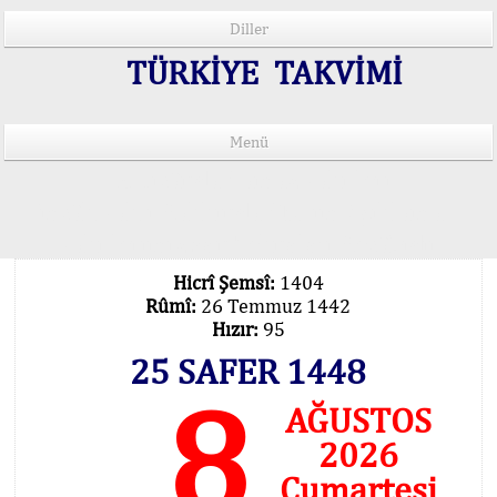
Diller
TÜRKİYE TAKVİMİ
Menü
15 Lisânda Namaz Vakitleri
İmsâk Vakti Hakkında Mühim Açıklama !..
Vakitlerimiz Son Teknoloji Hesâbıdır
Hicrî Şemsî:
1404
Rûmî:
26 Temmuz 1442
Hızır:
95
25 SAFER 1448
8
AĞUSTOS
2026
Cumartesi