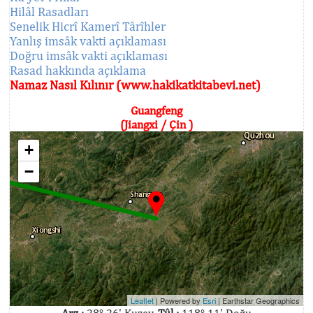
Hilâl Rasadları
Senelik Hicrî Kamerî Târîhler
Yanlış imsâk vakti açıklaması
Doğru imsâk vakti açıklaması
Rasad hakkında açıklama
Namaz Nasıl Kılınır (www.hakikatkitabevi.net)
Guangfeng
(Jiangxi / Çin )
+
−
Leaflet
| Powered by
Esri
|
Earthstar Geographics
Arz :
28° 26' Kuzey,
Tûl :
118° 11' Doğu