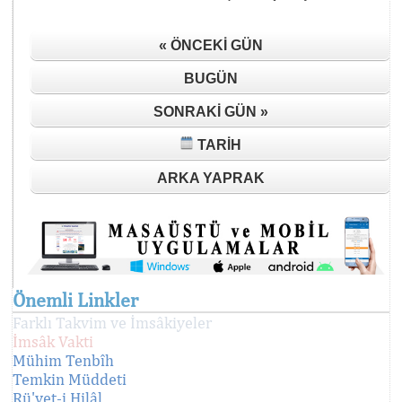
« ÖNCEKI GÜN
BUGÜN
SONRAKI GÜN »
TARIH
ARKA YAPRAK
Önemli Linkler
Farklı Takvim ve İmsâkiyeler
İmsâk Vakti
Mühim Tenbîh
Temkin Müddeti
Rü'yet-i Hilâl