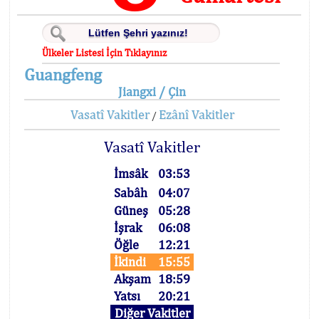
Ülkeler Listesi İçin Tıklayınız
Guangfeng
Jiangxi / Çin
Vasatî Vakitler
Ezânî Vakitler
/
Vasatî Vakitler
İmsâk
03:53
Sabâh
04:07
Güneş
05:28
İşrak
06:08
Öğle
12:21
İkindi
15:55
Akşam
18:59
Yatsı
20:21
Diğer Vakitler