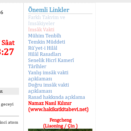
Önemli Linkler
96
Farklı Takvim ve
İmsâkiyeler
İmsâk Vakti
Mühim Tenbîh
 Sâat
Temkin Müddeti
Rü'yet-i Hilâl
3:27
Hilâl Rasadları
Senelik Hicrî Kamerî
Târîhler
Yanlış imsâk vakti
açıklaması
Doğru imsâk vakti
açıklaması
r.
Rasad hakkında açıklama
Namaz Nasıl Kılınır
 geceyi
(www.hakikatkitabevi.net)
Fengcheng
kinci atom
(Liaoning / Çin )