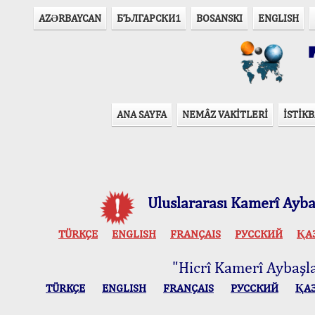
AZӘRBAYCAN
БЪЛГАРСКИ1
BOSANSKI
ENGLISH
T
ANA SAYFA
NEMÂZ VAKİTLERİ
İSTİKB
Uluslararası Kamerî Aybaş
TÜRKÇE
ENGLISH
FRANÇAIS
РУССКИЙ
ҚА
"Hicrî Kamerî Aybaşlar
TÜRKÇE
ENGLISH
FRANÇAIS
РУССКИЙ
ҚА