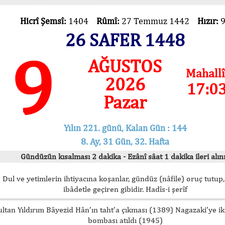
Hicrî Şemsî:
1404
Rûmî:
27 Temmuz 1442
Hızır:
26 SAFER 1448
9
AĞUSTOS
Mahallî
2026
17:0
Pazar
Yılın 221. günü, Kalan Gün : 144
8. Ay, 31 Gün, 32. Hafta
Gündüzün kısalması 2 dakika - Ezânî sâat 1 dakika ileri alını
Dul ve yetimlerin ihtiyacına koşanlar, gündüz (nâfile) oruç tutup,
ibâdetle geçiren gibidir. Hadîs-i şerîf
ultan Yıldırım Bâyezid Hân’ın taht’a çıkması (1389) Nagazaki’ye i
bombası atıldı (1945)