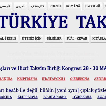
فارسی
العربي
қазақша
POLSKI
ROMÂNĂ
РУССКИЙ
ÜRKİYE TAK
ÂL-İ KIBLE
SİTENİZ İÇİN
BİLGİLER
SÜÂL - CEVÂB
KİTÂBLA
15 Lisânda Namaz Vakitleri
İmsâk Vakti Hakkında Mühim Açıklama !..
Vakitlerimiz Son Teknoloji Hesâbıdır
ları ve Hicrî Takvîm Birliği Kongresi 28 - 30
ЗАҚША
КЫPГЫЗЧA
БЪЛГАРСКИ1
O’ZBEKCHA
AZӘRB
ı hesâb ile değil, hilâlin [yeni ayın] çıplak gözle
ЗАҚША
КЫPГЫЗЧA
БЪЛГАРСКИ1
O’ZBEKCHA
AZӘ