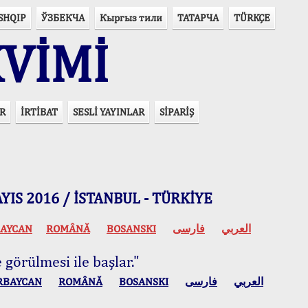
SHQIP
ЎЗБЕКЧА
Кыргыз тили
ТАТАРЧА
TÜRKÇE
VİMİ
R
İRTİBAT
SESLİ YAYINLAR
SİPARİŞ
 MAYIS 2016 / İSTANBUL - TÜRKİYE
AYCAN
ROMÂNĂ
BOSANSKI
فارسی
العربي
 görülmesi ile başlar."
RBAYCAN
ROMÂNĂ
BOSANSKI
فارسی
العربي