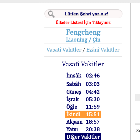
Ülkeler Listesi İçin Tıklayınız
Fengcheng
Liaoning / Çin
Vasatî Vakitler
Ezânî Vakitler
/
Vasatî Vakitler
İmsâk
02:46
Sabâh
03:03
Güneş
04:42
İşrak
05:30
Öğle
11:59
İkindi
15:51
Akşam
18:57
Yatsı
20:38
S
Diğer Vakitler