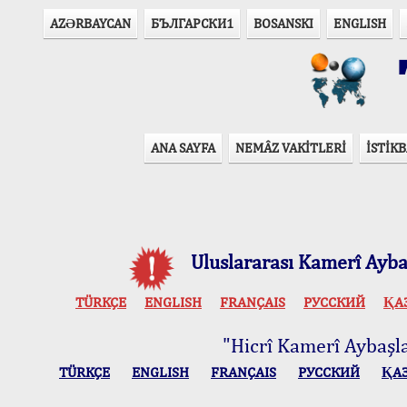
AZӘRBAYCAN
БЪЛГАРСКИ1
BOSANSKI
ENGLISH
T
ANA SAYFA
NEMÂZ VAKİTLERİ
İSTİKB
Uluslararası Kamerî Aybaş
TÜRKÇE
ENGLISH
FRANÇAIS
РУССКИЙ
ҚА
"Hicrî Kamerî Aybaşlar
TÜRKÇE
ENGLISH
FRANÇAIS
РУССКИЙ
ҚА