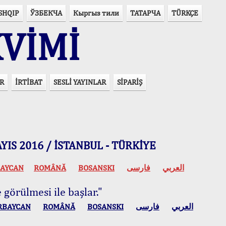
SHQIP
ЎЗБЕКЧА
Кыргыз тили
ТАТАРЧА
TÜRKÇE
VİMİ
R
İRTİBAT
SESLİ YAYINLAR
SİPARİŞ
 MAYIS 2016 / İSTANBUL - TÜRKİYE
AYCAN
ROMÂNĂ
BOSANSKI
فارسی
العربي
 görülmesi ile başlar."
RBAYCAN
ROMÂNĂ
BOSANSKI
فارسی
العربي