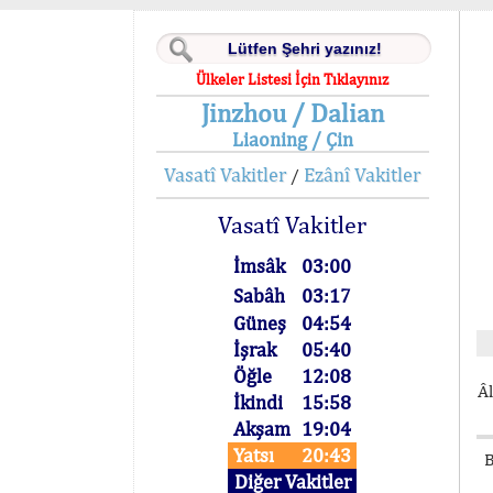
Ülkeler Listesi İçin Tıklayınız
Jinzhou / Dalian
Liaoning / Çin
Vasatî Vakitler
Ezânî Vakitler
/
Vasatî Vakitler
İmsâk
03:00
Sabâh
03:17
Güneş
04:54
İşrak
05:40
Öğle
12:08
Âl
İkindi
15:58
Akşam
19:04
Yatsı
20:43
B
Diğer Vakitler