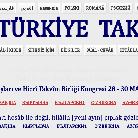
فارسی
العربي
қазақша
POLSKI
ROMÂNĂ
РУССКИЙ
ÜRKİYE TAK
ÂL-İ KIBLE
SİTENİZ İÇİN
BİLGİLER
SÜÂL - CEVÂB
KİTÂBLA
15 Lisânda Namaz Vakitleri
İmsâk Vakti Hakkında Mühim Açıklama !..
Vakitlerimiz Son Teknoloji Hesâbıdır
ları ve Hicrî Takvîm Birliği Kongresi 28 - 30
ЗАҚША
КЫPГЫЗЧA
БЪЛГАРСКИ1
O’ZBEKCHA
AZӘRB
ı hesâb ile değil, hilâlin [yeni ayın] çıplak gözle
ЗАҚША
КЫPГЫЗЧA
БЪЛГАРСКИ1
O’ZBEKCHA
AZӘ