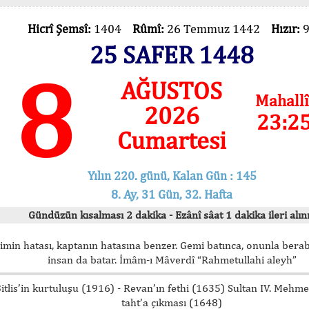
Hicrî Şemsî:
1404
Rûmî:
26 Temmuz 1442
Hızır:
25 SAFER 1448
8
AĞUSTOS
Mahallî
2026
23:2
Cumartesi
Yılın 220. günü, Kalan Gün : 145
8. Ay, 31 Gün, 32. Hafta
Gündüzün kısalması 2 dakika - Ezânî sâat 1 dakika ileri alını
imin hatası, kaptanın hatasına benzer. Gemi batınca, onunla bera
insan da batar. İmâm-ı Mâverdî “Rahmetullahi aleyh”
itlis’in kurtuluşu (1916) - Revan’ın fethi (1635) Sultan IV. Mehm
taht’a çıkması (1648)