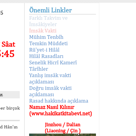
Önemli Linkler
95
Farklı Takvim ve
İmsâkiyeler
İmsâk Vakti
Mühim Tenbîh
 Sâat
Temkin Müddeti
Rü'yet-i Hilâl
5:45
Hilâl Rasadları
Senelik Hicrî Kamerî
Târîhler
Yanlış imsâk vakti
açıklaması
Doğru imsâk vakti
açıklaması
r.
Rasad hakkında açıklama
Namaz Nasıl Kılınır
ber birçok
(www.hakikatkitabevi.net)
Jinzhou / Dalian
ed Hân’ın
(Liaoning / Çin )