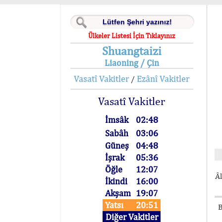
Ülkeler Listesi İçin Tıklayınız
Shuangtaizi
Liaoning / Çin
Vasatî Vakitler
Ezânî Vakitler
/
Vasatî Vakitler
İmsâk
02:48
Sabâh
03:06
Güneş
04:48
İşrak
05:36
Öğle
12:07
Âl
İkindi
16:00
Akşam
19:07
Yatsı
20:51
B
Diğer Vakitler