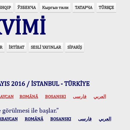
SHQIP
ЎЗБЕКЧА
Кыргыз тили
ТАТАРЧА
TÜRKÇE
VİMİ
R
İRTİBAT
SESLİ YAYINLAR
SİPARİŞ
 MAYIS 2016 / İSTANBUL - TÜRKİYE
AYCAN
ROMÂNĂ
BOSANSKI
فارسی
العربي
 görülmesi ile başlar."
RBAYCAN
ROMÂNĂ
BOSANSKI
فارسی
العربي