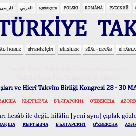
فارسی
العربي
қазақша
POLSKI
ROMÂNĂ
РУССКИЙ
ÜRKİYE TAK
ÂL-İ KIBLE
SİTENİZ İÇİN
BİLGİLER
SÜÂL - CEVÂB
KİTÂBLA
15 Lisânda Namaz Vakitleri
İmsâk Vakti Hakkında Mühim Açıklama !..
Vakitlerimiz Son Teknoloji Hesâbıdır
ları ve Hicrî Takvîm Birliği Kongresi 28 - 30
ЗАҚША
КЫPГЫЗЧA
БЪЛГАРСКИ1
O’ZBEKCHA
AZӘRB
ı hesâb ile değil, hilâlin [yeni ayın] çıplak gözle
ЗАҚША
КЫPГЫЗЧA
БЪЛГАРСКИ1
O’ZBEKCHA
AZӘ