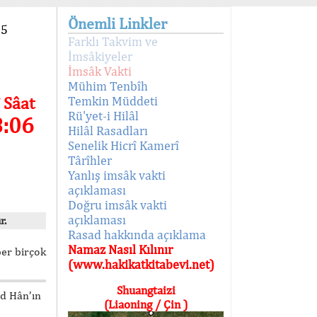
Önemli Linkler
95
Farklı Takvim ve
İmsâkiyeler
İmsâk Vakti
Mühim Tenbîh
 Sâat
Temkin Müddeti
Rü'yet-i Hilâl
8:06
Hilâl Rasadları
Senelik Hicrî Kamerî
Târîhler
Yanlış imsâk vakti
açıklaması
Doğru imsâk vakti
açıklaması
r.
Rasad hakkında açıklama
Namaz Nasıl Kılınır
ber birçok
(www.hakikatkitabevi.net)
Shuangtaizi
ed Hân’ın
(Liaoning / Çin )