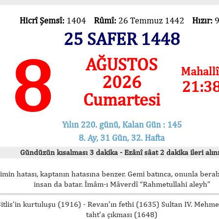
Hicrî Şemsî:
1404
Rûmî:
26 Temmuz 1442
Hızır:
25 SAFER 1448
8
AĞUSTOS
Mahallî
2026
21:3
Cumartesi
Yılın 220. günü, Kalan Gün : 145
8. Ay, 31 Gün, 32. Hafta
Gündüzün kısalması 3 dakika - Ezânî sâat 2 dakika ileri alını
imin hatası, kaptanın hatasına benzer. Gemi batınca, onunla bera
insan da batar. İmâm-ı Mâverdî “Rahmetullahi aleyh”
itlis’in kurtuluşu (1916) - Revan’ın fethi (1635) Sultan IV. Mehm
taht’a çıkması (1648)