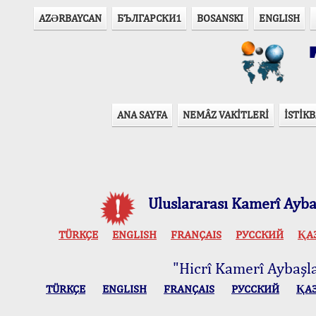
AZӘRBAYCAN
БЪЛГАРСКИ1
BOSANSKI
ENGLISH
T
ANA SAYFA
NEMÂZ VAKİTLERİ
İSTİKB
Uluslararası Kamerî Aybaş
TÜRKÇE
ENGLISH
FRANÇAIS
РУССКИЙ
ҚА
"Hicrî Kamerî Aybaşlar
TÜRKÇE
ENGLISH
FRANÇAIS
РУССКИЙ
ҚА