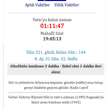
Aylık Vakitler
Yıllık Vakitler
Yatsı'ya kalan zaman
01:11:47
Mahallî Sâat
19:45:13
Yılın 221. günü, Kalan Gün : 144
8. Ay, 31 Gün, 32. Hafta
Gündüzün kısalması 3 dakika - Ezânî sâat 2 dakika ileri
alınır.
Dul ve yetimlerin ihtiyacına koşanlar, gündüz (nâfile) oruç tutup,
geceyi ibâdetle geçiren gibidir. Hadîs-i şerîf
Sultan Yıldırım Bâyezid Hân’ın taht’a çıkması (1389) Nagazaki’ye
ikinci atom bombası atıldı (1945)