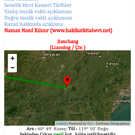
Senelik Hicrî Kamerî Târîhler
Yanlış imsâk vakti açıklaması
Doğru imsâk vakti açıklaması
Rasad hakkında açıklama
Namaz Nasıl Kılınır (www.hakikatkitabevi.net)
Jianchang
(Liaoning / Çin )
+
−
Leaflet
| Powered by
Esri
|
Earthstar Geographics
Arz :
40° 49' Kuzey,
Tûl :
119° 50' Doğu
Şehirden Çıkan
yeşil
hat , kıble istikâmetidir.