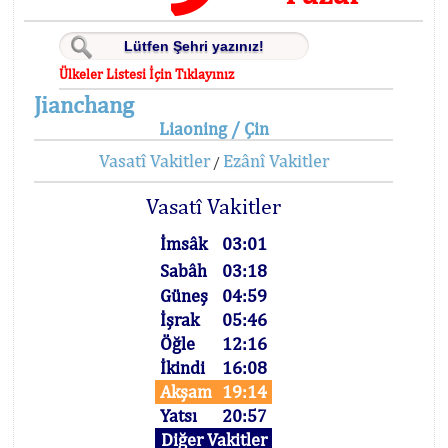
Ülkeler Listesi İçin Tıklayınız
Jianchang
Liaoning / Çin
Vasatî Vakitler
Ezânî Vakitler
/
Vasatî Vakitler
İmsâk
03:01
Sabâh
03:18
Güneş
04:59
İşrak
05:46
Öğle
12:16
İkindi
16:08
Akşam
19:14
Yatsı
20:57
Diğer Vakitler