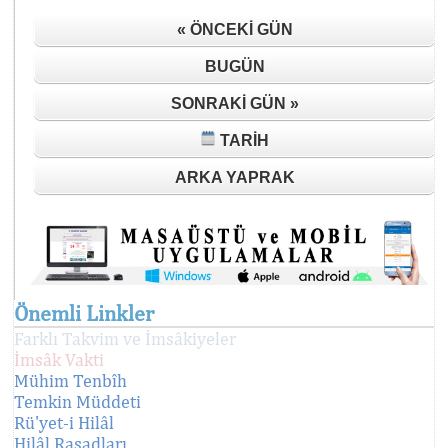
« ÖNCEKI GÜN
BUGÜN
SONRAKI GÜN »
TARIH
ARKA YAPRAK
Önemli Linkler
Farklı Takvim ve İmsâkiyeler
İmsâk Vakti
Mühim Tenbîh
Temkin Müddeti
Rü'yet-i Hilâl
Hilâl Rasadları