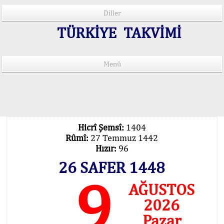
Diller
TÜRKİYE TAKVİMİ
Menü
15 Lisânda Namaz Vakitleri
İmsâk Vakti Hakkında Mühim Açıklama !..
Vakitlerimiz Son Teknoloji Hesâbıdır
Hicrî Şemsî:
1404
Rûmî:
27 Temmuz 1442
Hızır:
96
26 SAFER 1448
9
AĞUSTOS
2026
Pazar