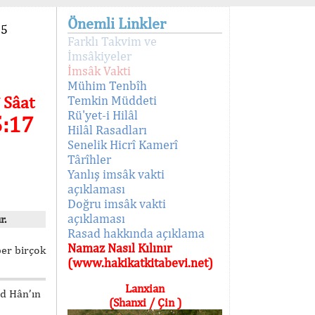
Önemli Linkler
95
Farklı Takvim ve
İmsâkiyeler
İmsâk Vakti
Mühim Tenbîh
 Sâat
Temkin Müddeti
Rü'yet-i Hilâl
5:17
Hilâl Rasadları
Senelik Hicrî Kamerî
Târîhler
Yanlış imsâk vakti
açıklaması
Doğru imsâk vakti
açıklaması
r.
Rasad hakkında açıklama
Namaz Nasıl Kılınır
ber birçok
(www.hakikatkitabevi.net)
Lanxian
ed Hân’ın
(Shanxi / Çin )