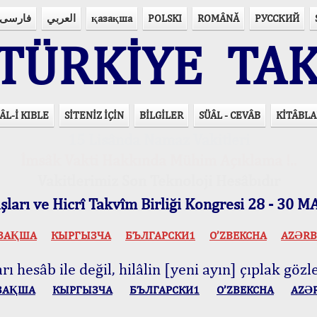
فارسی
العربي
қазақша
POLSKI
ROMÂNĂ
РУССКИЙ
ÜRKİYE TAK
ÂL-İ KIBLE
SİTENİZ İÇİN
BİLGİLER
SÜÂL - CEVÂB
KİTÂBLA
15 Lisânda Namaz Vakitleri
İmsâk Vakti Hakkında Mühim Açıklama !..
Vakitlerimiz Son Teknoloji Hesâbıdır
ları ve Hicrî Takvîm Birliği Kongresi 28 - 30
ЗАҚША
КЫPГЫЗЧA
БЪЛГАРСКИ1
O’ZBEKCHA
AZӘRB
ı hesâb ile değil, hilâlin [yeni ayın] çıplak gözle
ЗАҚША
КЫPГЫЗЧA
БЪЛГАРСКИ1
O’ZBEKCHA
AZӘ