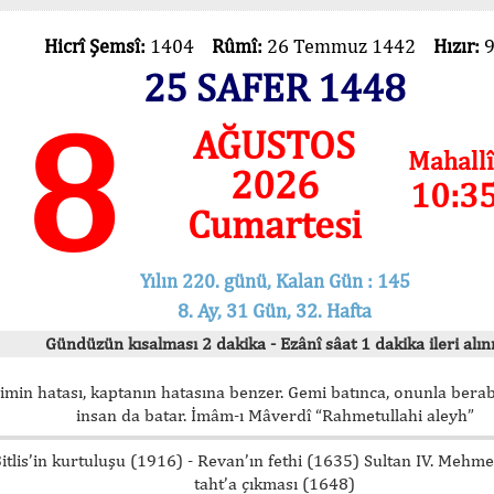
Hicrî Şemsî:
1404
Rûmî:
26 Temmuz 1442
Hızır:
25 SAFER 1448
8
AĞUSTOS
Mahallî
2026
10:3
Cumartesi
Yılın 220. günü, Kalan Gün : 145
8. Ay, 31 Gün, 32. Hafta
Gündüzün kısalması 2 dakika - Ezânî sâat 1 dakika ileri alını
imin hatası, kaptanın hatasına benzer. Gemi batınca, onunla bera
insan da batar. İmâm-ı Mâverdî “Rahmetullahi aleyh”
itlis’in kurtuluşu (1916) - Revan’ın fethi (1635) Sultan IV. Mehm
taht’a çıkması (1648)