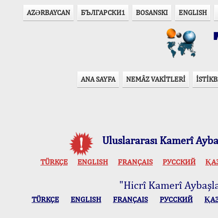
AZӘRBAYCAN
БЪЛГАРСКИ1
BOSANSKI
ENGLISH
T
ANA SAYFA
NEMÂZ VAKİTLERİ
İSTİKB
Uluslararası Kamerî Aybaş
TÜRKÇE
ENGLISH
FRANÇAIS
РУССКИЙ
ҚА
"Hicrî Kamerî Aybaşlar
TÜRKÇE
ENGLISH
FRANÇAIS
РУССКИЙ
ҚА