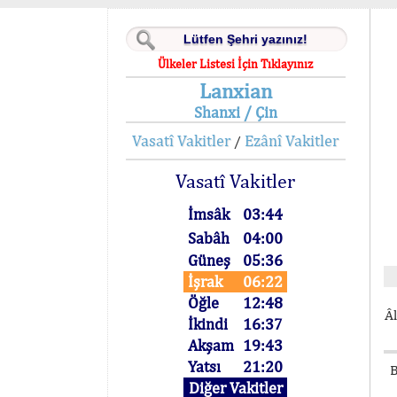
Ülkeler Listesi İçin Tıklayınız
Lanxian
Shanxi / Çin
Vasatî Vakitler
Ezânî Vakitler
/
Vasatî Vakitler
İmsâk
03:44
Sabâh
04:00
Güneş
05:36
İşrak
06:22
Öğle
12:48
Âl
İkindi
16:37
Akşam
19:43
Yatsı
21:20
B
Diğer Vakitler