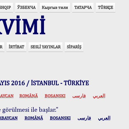
SHQIP
ЎЗБЕКЧА
Кыргыз тили
ТАТАРЧА
TÜRKÇE
VİMİ
R
İRTİBAT
SESLİ YAYINLAR
SİPARİŞ
 MAYIS 2016 / İSTANBUL - TÜRKİYE
AYCAN
ROMÂNĂ
BOSANSKI
فارسی
العربي
 görülmesi ile başlar."
RBAYCAN
ROMÂNĂ
BOSANSKI
فارسی
العربي