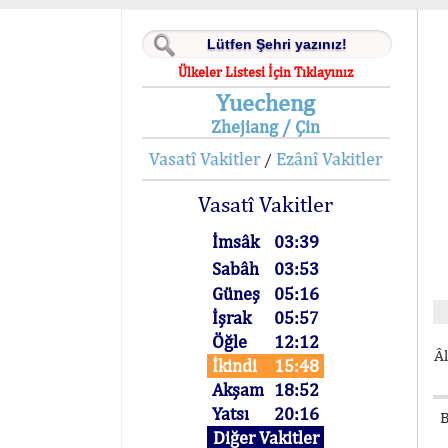
Ülkeler Listesi İçin Tıklayınız
Yuecheng
Zhejiang / Çin
Vasatî Vakitler
Ezânî Vakitler
/
Vasatî Vakitler
İmsâk
03:39
Sabâh
03:53
Güneş
05:16
İşrak
05:57
Öğle
12:12
Âl
İkindi
15:48
Akşam
18:52
Yatsı
20:16
B
Diğer Vakitler