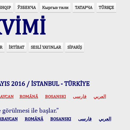
SHQIP
ЎЗБЕКЧА
Кыргыз тили
ТАТАРЧА
TÜRKÇE
VİMİ
R
İRTİBAT
SESLİ YAYINLAR
SİPARİŞ
 MAYIS 2016 / İSTANBUL - TÜRKİYE
AYCAN
ROMÂNĂ
BOSANSKI
فارسی
العربي
 görülmesi ile başlar."
RBAYCAN
ROMÂNĂ
BOSANSKI
فارسی
العربي