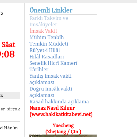
Önemli Linkler
95
Farklı Takvim ve
İmsâkiyeler
İmsâk Vakti
Mühim Tenbîh
 Sâat
Temkin Müddeti
Rü'yet-i Hilâl
9:08
Hilâl Rasadları
Senelik Hicrî Kamerî
Târîhler
Yanlış imsâk vakti
açıklaması
Doğru imsâk vakti
açıklaması
r.
Rasad hakkında açıklama
Namaz Nasıl Kılınır
ber birçok
(www.hakikatkitabevi.net)
Yuecheng
ed Hân’ın
(Zhejiang / Çin )