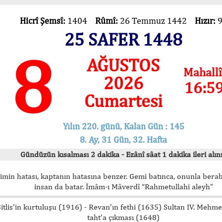
Hicrî Şemsî:
1404
Rûmî:
26 Temmuz 1442
Hızır:
25 SAFER 1448
8
AĞUSTOS
Mahallî
2026
16:5
Cumartesi
Yılın 220. günü, Kalan Gün : 145
8. Ay, 31 Gün, 32. Hafta
Gündüzün kısalması 2 dakika - Ezânî sâat 1 dakika ileri alını
imin hatası, kaptanın hatasına benzer. Gemi batınca, onunla bera
insan da batar. İmâm-ı Mâverdî “Rahmetullahi aleyh”
itlis’in kurtuluşu (1916) - Revan’ın fethi (1635) Sultan IV. Mehm
taht’a çıkması (1648)