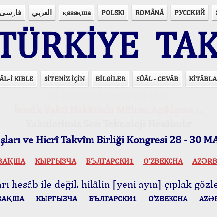
فارسی
العربي
қазақша
POLSKI
ROMÂNĂ
РУССКИЙ
ÜRKİYE TAK
ÂL-İ KIBLE
SİTENİZ İÇİN
BİLGİLER
SÜÂL - CEVÂB
KİTÂBLA
15 Lisânda Namaz Vakitleri
İmsâk Vakti Hakkında Mühim Açıklama !..
Vakitlerimiz Son Teknoloji Hesâbıdır
ları ve Hicrî Takvîm Birliği Kongresi 28 - 30
ЗАҚША
КЫPГЫЗЧA
БЪЛГАРСКИ1
O’ZBEKCHA
AZӘRB
ı hesâb ile değil, hilâlin [yeni ayın] çıplak gözle
ЗАҚША
КЫPГЫЗЧA
БЪЛГАРСКИ1
O’ZBEKCHA
AZӘ