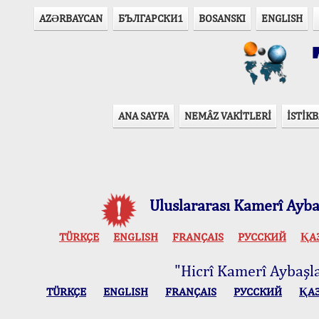
AZӘRBAYCAN
БЪЛГАРСКИ1
BOSANSKI
ENGLISH
T
ANA SAYFA
NEMÂZ VAKİTLERİ
İSTİKB
Uluslararası Kamerî Aybaş
TÜRKÇE
ENGLISH
FRANÇAIS
РУССКИЙ
ҚА
"Hicrî Kamerî Aybaşlar
TÜRKÇE
ENGLISH
FRANÇAIS
РУССКИЙ
ҚА