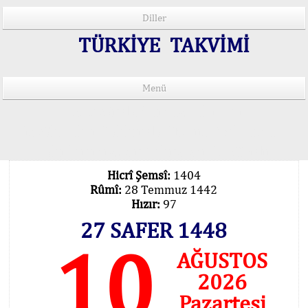
Diller
TÜRKİYE TAKVİMİ
Menü
15 Lisânda Namaz Vakitleri
İmsâk Vakti Hakkında Mühim Açıklama !..
Vakitlerimiz Son Teknoloji Hesâbıdır
Hicrî Şemsî:
1404
Rûmî:
28 Temmuz 1442
Hızır:
97
27 SAFER 1448
10
AĞUSTOS
2026
Pazartesi