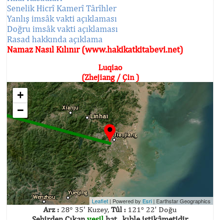
Senelik Hicrî Kamerî Târîhler
Yanlış imsâk vakti açıklaması
Doğru imsâk vakti açıklaması
Rasad hakkında açıklama
Namaz Nasıl Kılınır (www.hakikatkitabevi.net)
Luqiao
(Zhejiang / Çin )
+
−
Leaflet
| Powered by
Esri
|
Earthstar Geographics
Arz :
28° 35' Kuzey,
Tûl :
121° 22' Doğu
Şehirden Çıkan
yeşil
hat , kıble istikâmetidir.