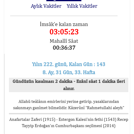
Aylık Vakitler
Yıllık Vakitler
İmsâk'e kalan zaman
03:05:23
Mahallî Sâat
00:36:37
Yılın 222. günü, Kalan Gün : 143
8. Ay, 31 Gün, 33. Hafta
Gündüzün kısalması 2 dakika - Ezânî sâat 1 dakika ileri
alınır.
Allahü teâlânın emirlerini yerine getirip, yasaklarından
sakınmayı ganîmet bilmelidir. Kâzerûnî “Rahmetullahi aleyh”
Anafartalar Zaferi (1915) - Estergon Kalesi’nin fethi (1543) Recep
Tayyip Erdoğan’ın Cumhurbaşkanı seçilmesi (2014)