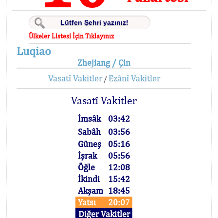
Ülkeler Listesi İçin Tıklayınız
Luqiao
Zhejiang / Çin
Vasatî Vakitler
Ezânî Vakitler
/
Vasatî Vakitler
İmsâk
03:42
Sabâh
03:56
Güneş
05:16
İşrak
05:56
Öğle
12:08
İkindi
15:42
Akşam
18:45
Yatsı
20:07
Diğer Vakitler