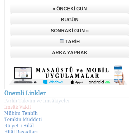
« ÖNCEKI GÜN
BUGÜN
SONRAKI GÜN »
TARIH
ARKA YAPRAK
Önemli Linkler
Farklı Takvim ve İmsâkiyeler
İmsâk Vakti
Mühim Tenbîh
Temkin Müddeti
Rü'yet-i Hilâl
Hilâl Rasadları