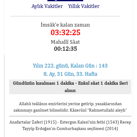
Aylık Vakitler
Yıllık Vakitler
İmsâk'e kalan zaman
03:32:25
Mahallî Sâat
00:12:35
Yılın 222. günü, Kalan Gün : 143
8. Ay, 31 Gün, 33. Hafta
Gündüzün kısalması 1 dakika - Ezânî sâat 1 dakika ileri
alınır.
Allahü teâlânın emirlerini yerine getirip, yasaklarından
sakınmayı ganîmet bilmelidir. Kâzerûnî “Rahmetullahi aleyh”
Anafartalar Zaferi (1915) - Estergon Kalesi’nin fethi (1543) Recep
Tayyip Erdoğan’ın Cumhurbaşkanı seçilmesi (2014)