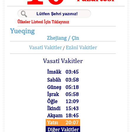
Ülkeler Listesi İçin Tıklayınız
Yueqing
Zhejiang / Çin
Vasatî Vakitler
Ezânî Vakitler
/
Vasatî Vakitler
İmsâk
03:45
Sabâh
03:58
Güneş
05:18
İşrak
05:58
Öğle
12:09
İkindi
15:43
Akşam
18:45
Yatsı
20:07
Diğer Vakitler