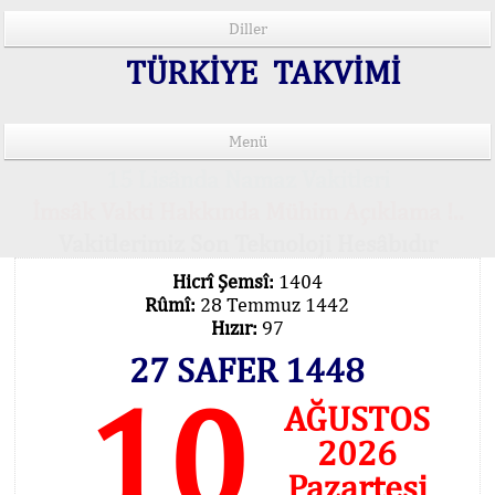
Diller
TÜRKİYE TAKVİMİ
Menü
15 Lisânda Namaz Vakitleri
İmsâk Vakti Hakkında Mühim Açıklama !..
Vakitlerimiz Son Teknoloji Hesâbıdır
Hicrî Şemsî:
1404
Rûmî:
28 Temmuz 1442
Hızır:
97
27 SAFER 1448
10
AĞUSTOS
2026
Pazartesi