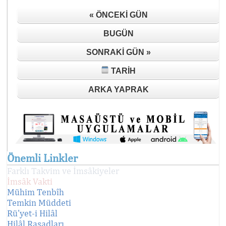
« ÖNCEKI GÜN
BUGÜN
SONRAKI GÜN »
TARIH
ARKA YAPRAK
Önemli Linkler
Farklı Takvim ve İmsâkiyeler
İmsâk Vakti
Mühim Tenbîh
Temkin Müddeti
Rü'yet-i Hilâl
Hilâl Rasadları