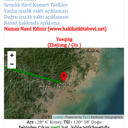
Senelik Hicrî Kamerî Târîhler
Yanlış imsâk vakti açıklaması
Doğru imsâk vakti açıklaması
Rasad hakkında açıklama
Namaz Nasıl Kılınır (www.hakikatkitabevi.net)
Yueqing
(Zhejiang / Çin )
+
−
Leaflet
| Powered by
Esri
|
Earthstar Geographics
Arz :
28° 6' Kuzey,
Tûl :
120° 58' Doğu
Şehirden Çıkan
yeşil
hat , kıble istikâmetidir.