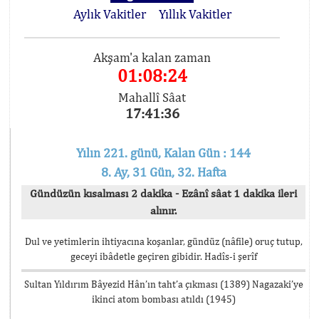
Aylık Vakitler
Yıllık Vakitler
Akşam'a kalan zaman
01:08:24
Mahallî Sâat
17:41:36
Yılın 221. günü, Kalan Gün : 144
8. Ay, 31 Gün, 32. Hafta
Gündüzün kısalması 2 dakika - Ezânî sâat 1 dakika ileri
alınır.
Dul ve yetimlerin ihtiyacına koşanlar, gündüz (nâfile) oruç tutup,
geceyi ibâdetle geçiren gibidir. Hadîs-i şerîf
Sultan Yıldırım Bâyezid Hân’ın taht’a çıkması (1389) Nagazaki’ye
ikinci atom bombası atıldı (1945)