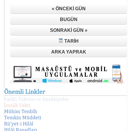
« ÖNCEKI GÜN
BUGÜN
SONRAKI GÜN »
TARIH
ARKA YAPRAK
Önemli Linkler
Farklı Takvim ve İmsâkiyeler
İmsâk Vakti
Mühim Tenbîh
Temkin Müddeti
Rü'yet-i Hilâl
Hilâl Rasadları