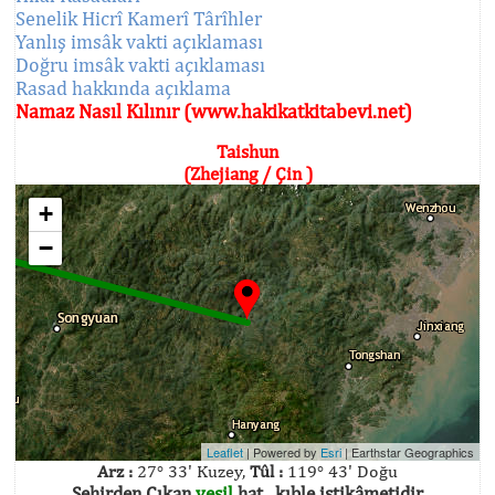
Senelik Hicrî Kamerî Târîhler
Yanlış imsâk vakti açıklaması
Doğru imsâk vakti açıklaması
Rasad hakkında açıklama
Namaz Nasıl Kılınır (www.hakikatkitabevi.net)
Taishun
(Zhejiang / Çin )
+
−
Leaflet
| Powered by
Esri
|
Earthstar Geographics
Arz :
27° 33' Kuzey,
Tûl :
119° 43' Doğu
Şehirden Çıkan
yeşil
hat , kıble istikâmetidir.