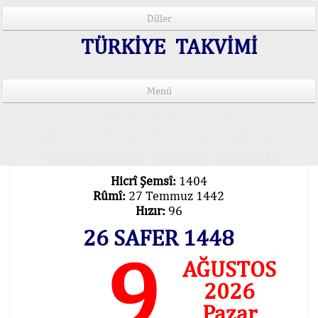
Diller
TÜRKİYE TAKVİMİ
Menü
15 Lisânda Namaz Vakitleri
İmsâk Vakti Hakkında Mühim Açıklama !..
Vakitlerimiz Son Teknoloji Hesâbıdır
Hicrî Şemsî:
1404
Rûmî:
27 Temmuz 1442
Hızır:
96
26 SAFER 1448
9
AĞUSTOS
2026
Pazar