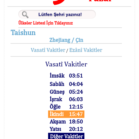
Ülkeler Listesi İçin Tıklayınız
Taishun
Zhejiang / Çin
Vasatî Vakitler
Ezânî Vakitler
/
Vasatî Vakitler
İmsâk
03:51
Sabâh
04:04
Güneş
05:24
İşrak
06:03
Öğle
12:15
İkindi
15:47
Akşam
18:50
Yatsı
20:12
Diğer Vakitler